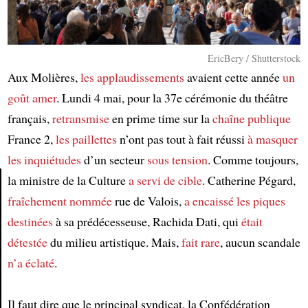
EricBery / Shutterstock
Aux Molières,
les applaudissements
avaient cette année
un
goût amer
. Lundi 4 mai, pour la 37e cérémonie du théâtre
français,
retransmise
en prime time sur la
chaîne publique
France 2,
les paillettes
n’ont pas tout à fait réussi
à masquer
les inquiétudes
d’un secteur
sous tension
. Comme toujours,
la ministre de la Culture
a servi de cible
. Catherine Pégard,
fraîchement nommée
rue de Valois,
a encaissé les piques
Article
destinées
à sa prédécesseuse, Rachida Dati, qui
était
détestée
du milieu artistique. Mais,
fait rare
, aucun scandale
n’a éclaté
.
Il faut dire que le principal syndicat, la Confédération