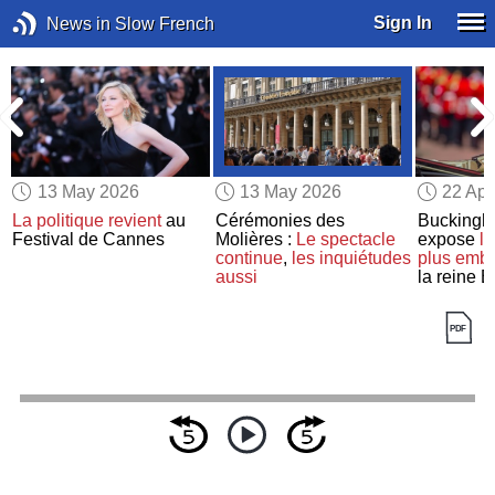
Sign In
News in Slow French
13 May 2026
13 May 2026
22 Apr
s
La politique
revient
au
Cérémonies des
Buckingh
Festival de Cannes
Molières :
Le spectacle
expose
le
continue
,
les inquiétudes
plus emb
aussi
la reine E