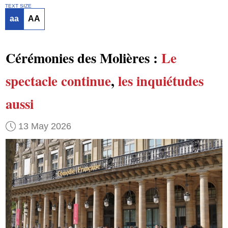
TEXT SIZE
aa
AA
Cérémonies des Molières :
Le
spectacle continue
,
les inquiétudes
aussi
13 May 2026