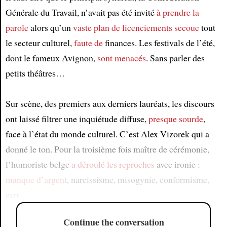
Générale du Travail, n’avait pas été invité
à prendre la
parole
alors qu’un
vaste plan de licenciements
secoue
tout
le secteur culturel,
faute de
finances. Les festivals de l’été,
dont le fameux Avignon,
sont menacés
. Sans parler des
petits théâtres…
Sur scène, des premiers aux derniers lauréats, les discours
ont laissé filtrer une inquiétude diffuse,
presque sourde
,
face à l’état du monde culturel. C’est Alex Vizorek qui a
donné le ton. Pour la troisième fois maître de cérémonie,
l’humoriste belge
a déroulé les reproches
avec ironie :
manque d’argent
, narcissisme, misogynie, conformisme,
extr
Continue the conversation