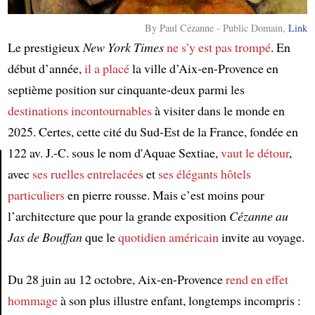
By Paul Cézanne - Public Domain,
Link
Le prestigieux
New York Times
ne s’y est pas trompé
. En
début d’année,
il a placé
la ville d’Aix-en-Provence en
septième position sur cinquante-deux parmi les
destinations incontournables
à visiter dans le monde en
2025. Certes, cette cité du Sud-Est de la France, fondée en
122 av. J.-C. sous le nom d'Aquae Sextiae,
vaut le détour
,
avec
ses ruelles entrelacées
et
ses élégants hôtels
Article
particuliers
en pierre rousse. Mais c’est moins pour
l’architecture que pour la grande exposition
Cézanne au
Jas de Bouffan
que le
quotidien américain
invite au voyage.
Du 28 juin au 12 octobre, Aix-en-Provence
rend en effet
hommage
à son plus illustre enfant, longtemps incompris :