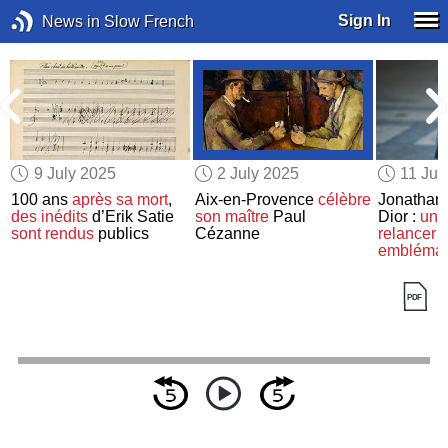
Sign In
News in Slow French
9 July 2025
2 July 2025
11 Ju
100 ans
après sa mort
,
Aix-en-Provence
célèbre
Jonathan
des inédits
d’Erik Satie
son maître
Paul
Dior :
un p
sont rendus
publics
Cézanne
relancer
emblémat