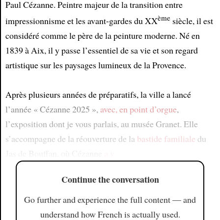
Paul Cézanne. Peintre majeur de la transition entre
ème
impressionnisme et les avant-gardes du XX
siècle, il est
considéré comme le père de la peinture moderne. Né en
1839 à Aix, il y passe l’essentiel de sa vie et son regard
artistique sur les paysages lumineux de la Provence.
Après plusieurs années de préparatifs, la ville a lancé
l’année « Cézanne 2025 »,
avec, en point d’orgue
,
l’exposition dont je vous parlais, au musée Granet. Elle
s’accompagne de la réouverture de la
bastide familiale
du
Jas de Bouffan, où Cézanne
a v
Continue the conversation
Go further and experience the full content — and
understand how French is actually used.