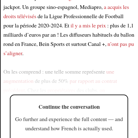
jackpot. Un groupe sino-espagnol, Mediapro,
a acquis les
droits télévisés
de la Ligue Professionnelle de Football
pour la période 2020-2024. Et
il y a mis le prix
: plus de 1,1
milliards d’euros par an ! Les diffuseurs habituels du ballon
rond en France, Bein Sports et surtout Canal +,
n’ont pas pu
s’aligner
.
On les comprend : une telle somme représente
une
augmentation
de plus de 50%
par rapport au contrat
précédent
. Chez les
propriétaires
des clubs,
on
Continue the conversation
Go further and experience the full content — and
understand how French is actually used.