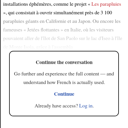
installations éphémères, comme le projet «
Les parapluies
», qui consistait à ouvrir simultanément près de 3 100
parapluies géants en Californie et au Japon. Ou encore les
fameuses « Jetées flottantes » en Italie, où les visiteurs
pouvaient aller de l'îlot de San Paolo sur le lac d'Iseo à l'île
de Monte Isola, grâce à l'assembla
Continue the conversation
Go further and experience the full content — and
understand how French is actually used.
Continue
Already have access?
Log in
.