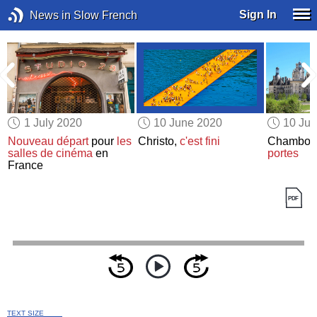
Sign In
News in Slow French
1 July 2020
10 June 2020
10 Ju
Nouveau départ
pour
les
Christo,
c'est fini
Chambor
salles de cinéma
en
portes
France
TEXT SIZE