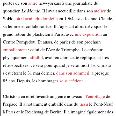
portes de son
antre
new-yorkais à une journaliste du
quotidien
Le Monde
. Il l'avait accueillie dans son
atelier
de
SoHo,
où il avait élu domicile
en 1964, avec Jeanne-Claude,
sa femme et collaboratrice. Il s'agissait alors d'évoquer le
grand retour du plasticien à Paris, avec
une exposition
au
Centre Pompidou. Et aussi, de parler de son prochain
emballement
: celui de l'Arc de Triomphe. Le créateur,
Article
physiquement
affaibli
, avait eu alors cette réplique : « Les
rétrospectives, ce sera pour quand je serai mort ! ». Christo
s'est éteint le 31 mai dernier,
dans son sommeil
, à presque
85 ans. Depuis, les hommages
se succèdent
.
Christo a en effet inventé un genre nouveau :
l'entoilage
de
l'espace. Il a notamment emballé dans du
tissu
le Pont-Neuf
à Paris et le Reichstag de Berlin. Il a imaginé également des