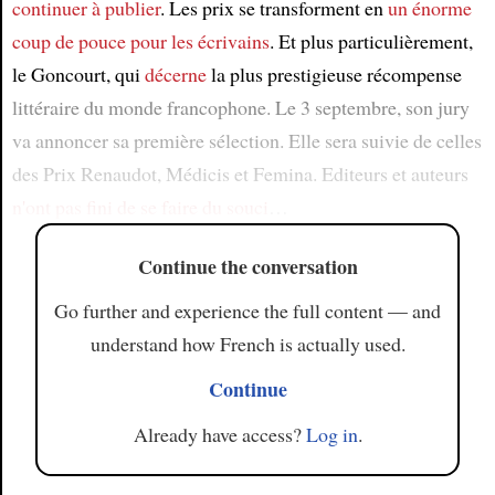
continuer à publier
. Les prix se transforment en
un énorme
coup de pouce pour les écrivains
. Et plus particulièrement,
le Goncourt, qui
décerne
la plus prestigieuse récompense
littéraire du monde francophone. Le 3 septembre, son jury
va annoncer sa première sélection. Elle sera suivie de celles
des Prix Renaudot, Médicis et Femina. Editeurs et auteurs
n'ont pas fini de se faire du souci
…
Continue the conversation
Go further and experience the full content — and
understand how French is actually used.
Continue
Already have access?
Log in
.