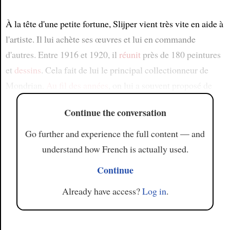
À la tête d'une petite fortune, Slijper vient très vite en aide à
l'artiste. Il lui achète ses œuvres et lui en commande
d'autres. Entre 1916 et 1920, il
réunit
près de 180 peintures
et
dessins
. Cela fait de lui le principal collectionneur de
Mondrian.
Au fil des années
, on lui a souvent proposé de
Continue the conversation
Go further and experience the full content — and
understand how French is actually used.
Continue
Already have access?
Log in
.