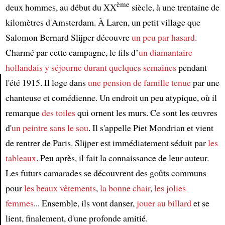
ème
deux hommes, au début du XX
siècle, à une trentaine de
kilomètres d'Amsterdam. À Laren, un petit village que
Salomon Bernard Slijper découvre
un peu par hasard
.
Charmé par cette campagne, le fils d’
un diamantaire
hollandais
y séjourne durant quelques semaines
pendant
l'été 1915. Il loge dans
une pension de famille
tenue
par une
chanteuse et comédienne. Un endroit un peu atypique, où il
Article
remarque
des toiles
qui ornent les murs. Ce sont les œuvres
d'
un peintre sans le sou
. Il s'appelle Piet Mondrian et vient
de rentrer de Paris. Slijper est immédiatement séduit par
les
tableaux
. Peu après, il fait la connaissance de leur auteur.
Les futurs camarades se découvrent des goûts communs
pour
les beaux vêtements
,
la bonne chair
,
les jolies
femmes
... Ensemble, ils vont danser,
jouer au billard
et se
lient, finalement, d'une profonde amitié.