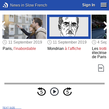
Sign In
News in Slow French
11 September 2019
11 September 2019
4 Sep
Paris,
l'inabordable
Mondrian
à l'affiche
Les
trotti
électrisen
de Paris
TEXT SIZE