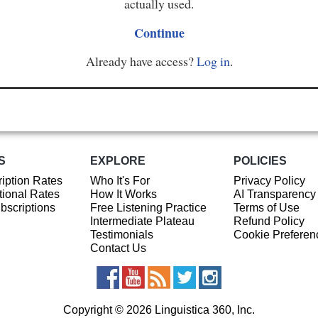
actually used.
Continue
Already have access?
Log in
.
S
EXPLORE
POLICIES
iption Rates
Who It's For
Privacy Policy
ional Rates
How It Works
AI Transparency
ubscriptions
Free Listening Practice
Terms of Use
Intermediate Plateau
Refund Policy
Testimonials
Cookie Preferen
Contact Us
Copyright © 2026 Linguistica 360, Inc.