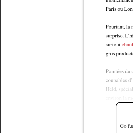
Paris ou Lon
Pourtant, la 
surprise. L’
surtout
chauf
gros producte
Pointées du d
coupables d’e
Held, spécial
environ la mo
Go fur