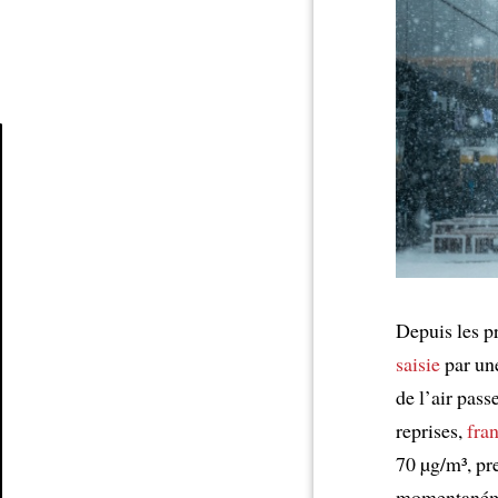
Article
Depuis les p
saisie
par une
de l’air pass
reprises,
fran
70 µg/m³, pre
momentanémen