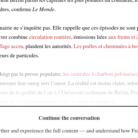
dres, confirme
Le Monde
.
mairie ne s’inquiète pas. Elle rappelle que ces épisodes ne sont
hiver combine
circulation routière
, émissions liées
aux freins et
fage accru
, plaident les autorités.
Les poêles et cheminées à bo
urs de particules.
oigt par la presse populaire,
les centrales à charbon polonaises
nvoyer leur smog vers l’ouest. La réalité est moins claire, sel
iste de la qualité de l’air à l’Université technique de Berlin. Pou
itié de la pollution serait locale, le reste provenant d
Continue the conversation
ther and experience the full content — and understand how Fr