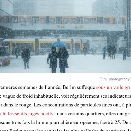
Tim_photography04
remières semaines de l’année, Berlin suffoque
sous un voile gri
 vague de froid inhabituelle, voit régulièrement ses indicateurs
er dans le rouge. Les concentrations de particules fines ont, à pl
chi les seuils jugés nocifs
: dans certains quartiers, elles ont g
sque trois fois la limite journalière européenne, fixée à 25. De
t Berlin parmi les capitales les plus polluées du continent, l