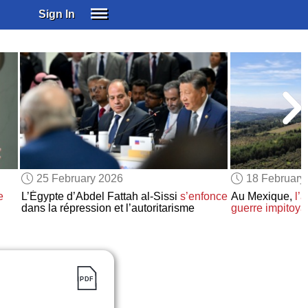
Sign In
SIGN IN
SUBSCRIBE
EDUCATIONAL LICENSES
GIFT CARDS
OTHER LANGUAGES
ABOUT US
ALEXA
25 February 2026
18 February
ADJUST COLORS
e
L’Égypte d’Abdel Fattah al-Sissi
s’enfonce
Au Mexique,
l’
dans la répression et l’autoritarisme
guerre impitoya