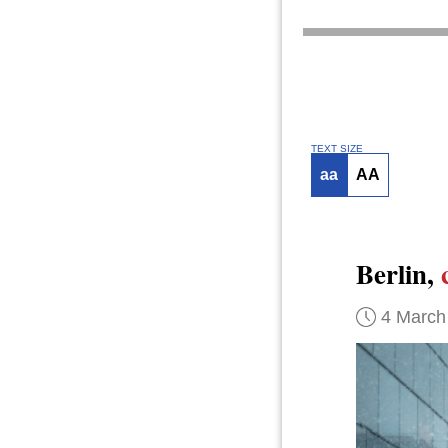
TEXT SIZE
aa
AA
Berlin,
4 March