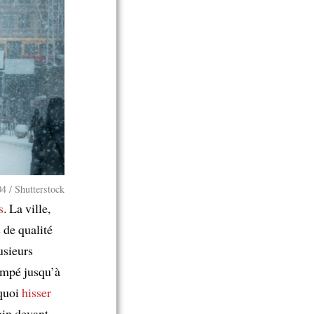
 / Shutterstock
s
. La ville,
 de qualité
usieurs
rimpé jusqu’à
 quoi
hisser
oin devant