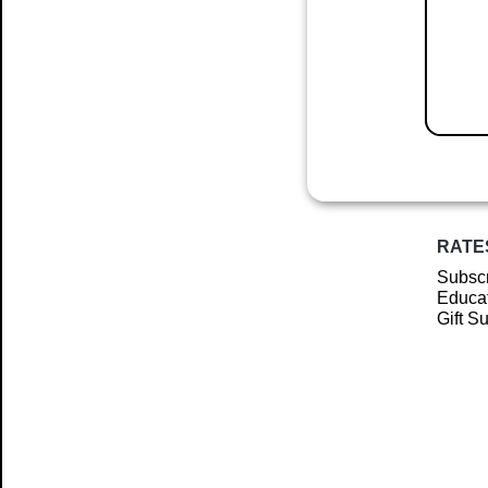
RATE
Subscr
Educat
Gift S