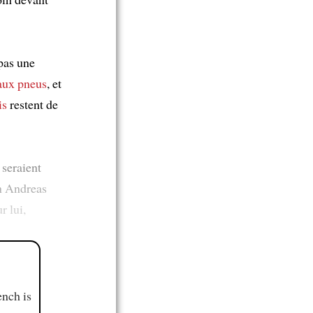
 pas une
 aux pneus
, et
is
restent de
seraient
on Andreas
r lui,
ench is