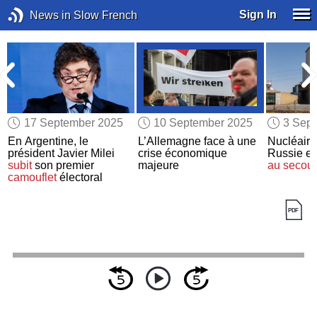
Sign In
News in Slow French
17 September 2025
10 September 2025
3 Sep
En Argentine, le
L’Allemagne face à une
Nucléaire 
président Javier Milei
crise économique
Russie et
subit
son premier
majeure
au secou
camouflet
électoral