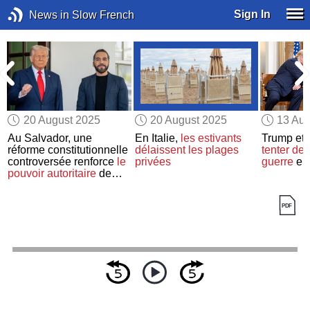
Sign In
News in Slow French
20 August 2025
20 August 2025
13 Aug
Au Salvador, une
En Italie,
les estivants
Trump et
réforme constitutionnelle
délaissent
les plages
tenter de 
controversée renforce
le
privées
guerre
en 
pouvoir autoritaire
de
Nayib Bukele