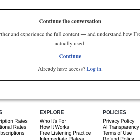
Continue the conversation
ther and experience the full content — and understand how Fr
actually used.
Continue
Already have access?
Log in
.
S
EXPLORE
POLICIES
iption Rates
Who It's For
Privacy Policy
ional Rates
How It Works
AI Transparency
ubscriptions
Free Listening Practice
Terms of Use
Intermediate Plateau
Refund Policy