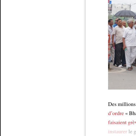
Article
Des millions
d’ordre
« Bha
faisaient grè
instaurer
le 