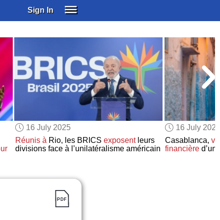
Sign In
SIGN IN
SUBSCRIBE
EDUCATIONAL LICENSES
GIFT CARDS
OTHER LANGUAGES
ABOUT US
ALEXA
16 July 2025
16 July 202
ADJUST COLORS
Réunis à
Rio, les BRICS
exposent
leurs
Casablanca,
vi
ur
divisions face à l’unilatéralisme américain
financière
d’un 