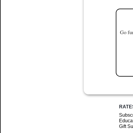
Go fur
RATE
Subscr
Educat
Gift S