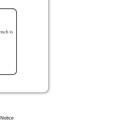
ench is
 Notice