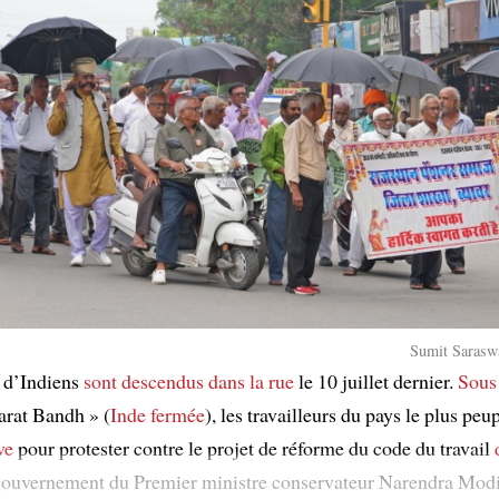
Sumit Saraswa
 d’Indiens
sont descendus dans la rue
le 10 juillet dernier.
Sous
rat Bandh » (
Inde fermée
), les travailleurs du pays le plus pe
ve
pour protester contre le projet de réforme du code du travail
gouvernement du Premier ministre conservateur Narendra Modi