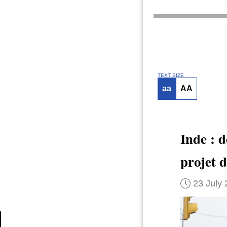
TEXT SIZE
aa
AA
Inde : d
projet d
23 July