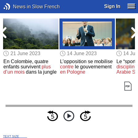
Sign In
News in Slow French
21 June 2023
14 June 2023
14 Ju
r
En Colombie, quatre
L’opposition se mobilise
Le “sport
enfants survivent
plus
contre
le gouvernement
disciplin
d’un mois
dans la jungle
en Pologne
Arabie Sa
TEXT SIZE