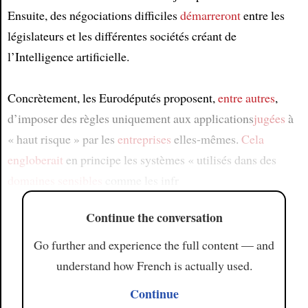
Ensuite, des négociations difficiles
démarreront
entre les
législateurs et les différentes sociétés créant de
l’Intelligence artificielle.
Concrètement, les Eurodéputés proposent,
entre autres
,
d’imposer des règles uniquement aux applications
jugées
à
« haut risque » par les
entreprises
elles-mêmes.
Cela
engloberait
en principe les systèmes « utilisés dans des
domaines sensibles
comme les infr
Continue the conversation
Go further and experience the full content — and
understand how French is actually used.
Continue