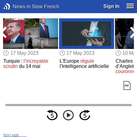
Sign In
News in Slow French
17 May 2023
17 May 2023
10 Ma
Turquie :
l'incroyable
L'Europe
régule
Charles II
scrutin
du 14 mai
l'Intelligence artificielle
d’Anglete
couronné
TEXT SIZE