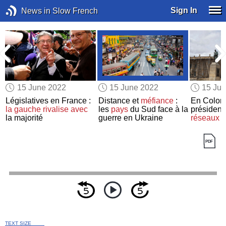
Sign In
News in Slow French
15 June 2022
15 June 2022
15 Ju
Législatives en France :
Distance et
méfiance
:
En Colomb
la gauche
rivalise avec
les
pays
du Sud face à la
président
la majorité
guerre en Ukraine
réseaux s
TEXT SIZE