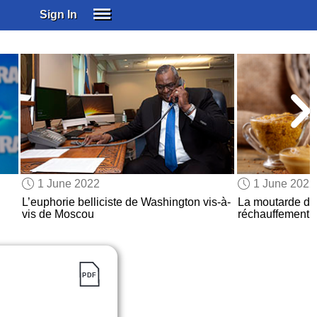
Sign In
SIGN IN
SUBSCRIBE
EDUCATIONAL LICENSES
GIFT CARDS
OTHER LANGUAGES
ABOUT US
ALEXA
1 June 2022
1 June 2022
ADJUST COLORS
L’euphorie belliciste de Washington vis-à-
La moutarde de
vis de Moscou
réchauffement c