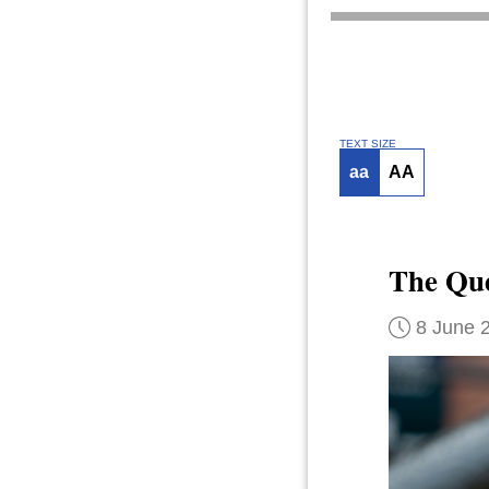
TEXT SIZE
aa
AA
The Quee
8 June 