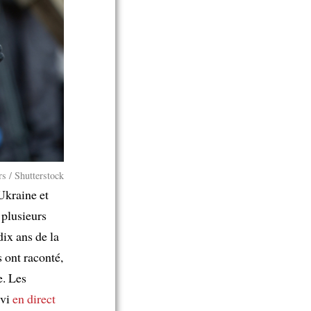
rs / Shutterstock
 Ukraine et
 plusieurs
ix ans de la
s ont raconté,
e. Les
ivi
en direct