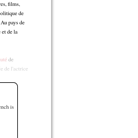
es, films,
olitique de
. Au pays de
et de la
auté
de
e de l'actrice
ench is