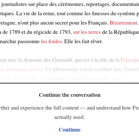
 journalistes sur place des cérémonies, reportages, documentair
tiques. La vie de la reine, tout comme les finesses du système p
etagne, n'ont plus aucun secret pour les Français.
Bizarrement
n de 1789 et du régicide de 1793,
sur les terres
de la République 
onarchie passionne
les foules
. Elle les fait rêver.
vrai avec la dynastie des Grimaldi, qui est à la tête de la
Princip
is plusieurs siècles
. Ce phénomène s'était accéléré avec l'arrivé
sur le Rocher
, qui avait apporté un peu de glamour aux
vi
Continue the conversation
ther and experience the full content — and understand how Fr
actually used.
Continue