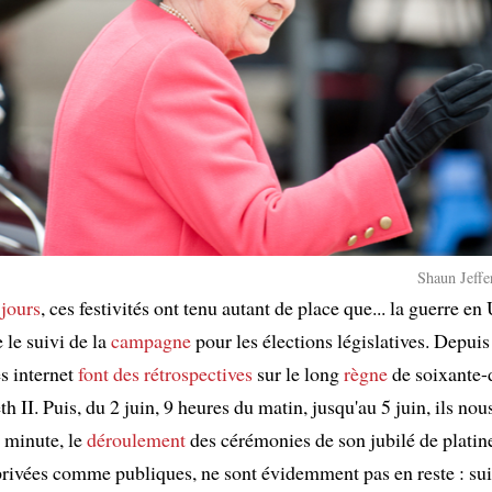
Shaun Jeffe
 jours
, ces festivités ont tenu autant de place que... la guerre en
 le suivi de la
campagne
pour les élections législatives. Depuis
es internet
font des rétrospectives
sur le long
règne
de soixante-d
th II. Puis, du 2 juin, 9 heures du matin, jusqu'au 5 juin, ils nou
 minute, le
déroulement
des cérémonies de son jubilé de platin
 privées comme publiques, ne sont évidemment pas en reste : su