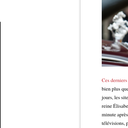
Article
Ces derniers
bien plus que
jours, les sit
reine Élisabe
minute après
télévisions,