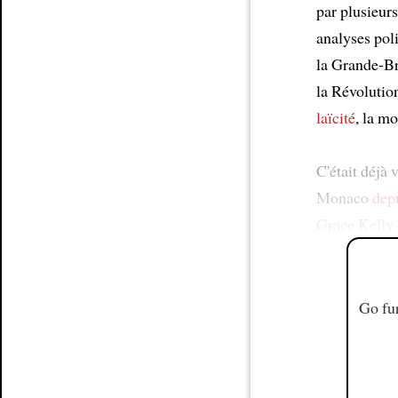
par plusieurs
analyses poli
la Grande-Br
la Révolutio
laïcité
, la m
C'était déjà 
Monaco
depu
Grace Kelly
Go fur