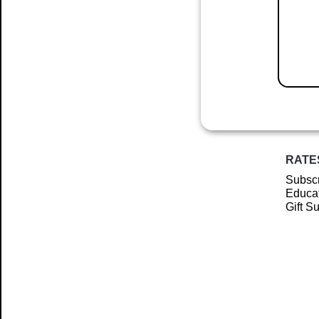
RATE
Subscr
Educat
Gift S