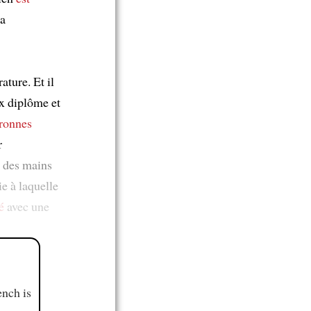
la
ature. Et il
x diplôme et
ronnes
r
x des mains
ie à laquelle
é
avec une
ench is