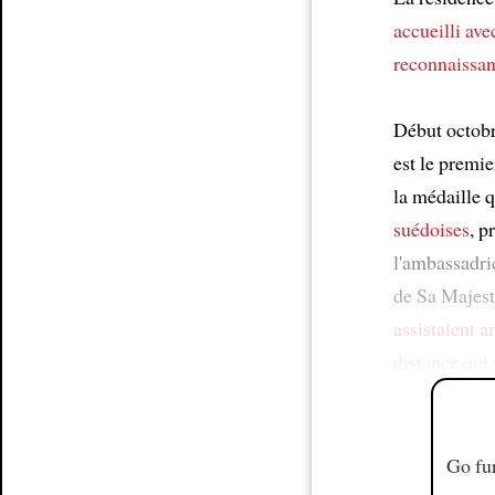
accueilli ave
reconnaissa
Début octobr
est le premie
la médaille 
suédoises
, p
l'ambassadri
de Sa Majesté
assistaient a
distance qui
Go fur