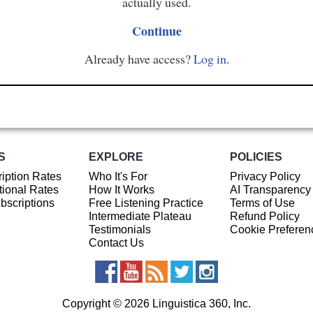
actually used.
Continue
Already have access?
Log in
.
S
EXPLORE
POLICIES
iption Rates
Who It's For
Privacy Policy
ional Rates
How It Works
AI Transparency
ubscriptions
Free Listening Practice
Terms of Use
Intermediate Plateau
Refund Policy
Testimonials
Cookie Preferen
Contact Us
Copyright © 2026 Linguistica 360, Inc.