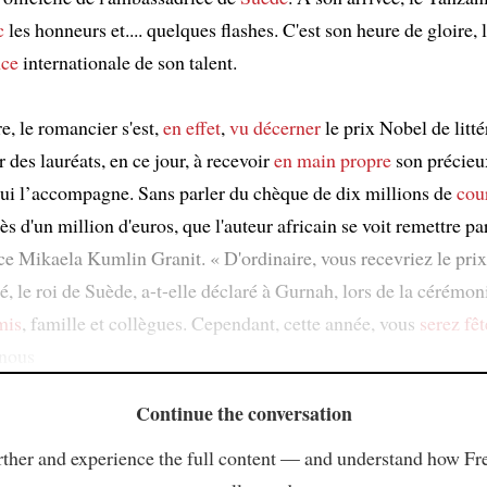
c
les honneurs et.... quelques flashes. C'est son heure de gloire, 
nce
internationale de son talent.
e, le romancier s'est,
en effet
,
vu décerner
le prix Nobel de littér
r des lauréats, en ce jour, à recevoir
en main propre
son précieu
qui l’accompagne. Sans parler du chèque de dix millions de
cou
rès d'un million d'euros, que l'auteur africain se voit remettre pa
ce Mikaela Kumlin Granit. « D'ordinaire, vous recevriez le pri
, le roi de Suède, a-t-elle déclaré à Gurnah, lors de la cérémon
mis
, famille et collègues. Cependant, cette année, vous
serez fêt
 nous
Continue the conversation
ther and experience the full content — and understand how Fr