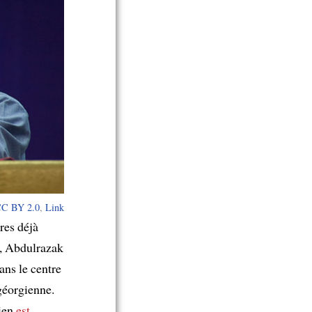
C BY 2.0
,
Link
res déjà
e, Abdulrazak
ans le centre
géorgienne.
nien
est