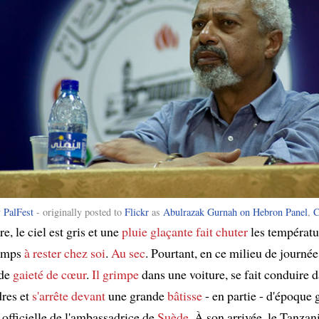
y
PalFest
- originally posted to
Flickr
as
Abulrazak Gurnah on Hebron Panel
,
C
, le ciel est gris et une
pluie glaçante
fait chuter
les températu
temps
à rester chez soi
.
Au sec
. Pourtant, en ce milieu de journé
 de
gaieté de cœur
.
Il grimpe
dans une voiture, se fait conduire d
dres et
s'arrête devant
une grande
bâtisse
- en partie - d'époque 
 officielle de l'ambassadrice de
Suède
. À son arrivée, le Tanza