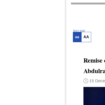
TEXT SIZE
aa
AA
Remise 
Abdulr
15 Dec