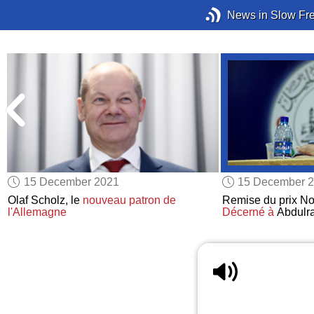
News in Slow Fr
15 December 2021
15 December 
Olaf Scholz, le
nouveau patron de
Remise du prix Nobe
l'Allemagne
Décerné à
Abdulr