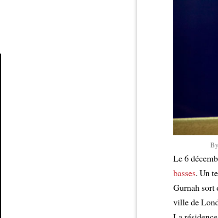
Article
B
Le 6 décembre
basses
. Un 
Gurnah sort
ville de Lon
La résidence