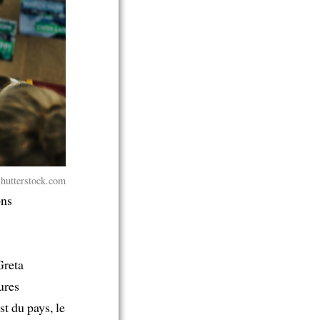
Shutterstock.com
ons
Greta
ures
t du pays, le