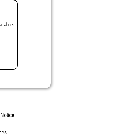
ench is
 Notice
ces