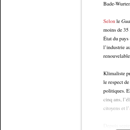
Bade-Wurtemb
Selon
le
Gua
moins de 35 
État du pays
l’industrie 
renouvelable
Klimaliste 
le respect de
politiques. E
cinq ans, l’
citoyens et l’
Depuis septe