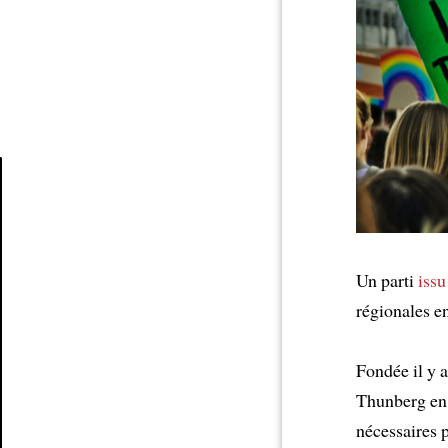
Article
Un parti
issu
régionales e
Fondée il y 
Thunberg en 
nécessaires p