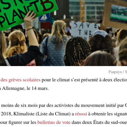
Paapaya / 
 des
grèves scolaires
pour le climat s’est présenté à deux électi
n Allemagne, le 14 mars.
a moins de six mois par des activistes du mouvement initié par 
2018, Klimaliste (Liste du Climat) a
réussi
à obtenir les signat
our figurer sur les
bulletins de vote
dans deux États du sud-oues