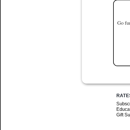
Go fur
RATE
Subscr
Educat
Gift S