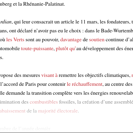
erg et la Rhénanie-Palatinat.
rdian
, qui leur consacrait un article le 11 mars, les fondateurs,
ans, ont déclaré n’avoir pas eu le choix : dans le Bade-Wurtemb
 où
les Verts
sont au pouvoir,
davantage
de
soutien
continue d’al
automobile
toute-puissante
,
plutôt qu’
au développement des éne
s.
propose des mesures
visant à
remettre les objectifs climatiques,
 l’accord de Paris pour contenir
le réchauffement
, au centre de
lle demande la transition complète vers les énergies renouvelab
élimination des
combustibles
fossiles, la création d’une assembl
abaissement
de la
majorité électorale
.
mbre de l’année dernièr