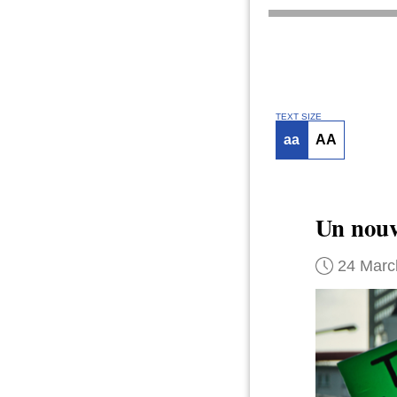
TEXT SIZE
aa
AA
Un nouv
24 Marc