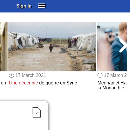
Sign In
SIGN IN
SUBSCRIBE
EDUCATIONAL LICENSES
GIFT CARDS
OTHER LANGUAGES
ABOUT US
ALEXA
17 March 2021
17 March 2
ADJUST COLORS
 en
Une décennie
de guerre en Syrie
Meghan et Har
la Monarchie br