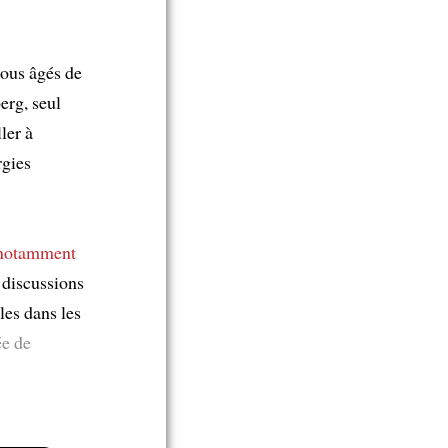
 tous âgés de
erg, seul
ler à
rgies
notamment
s discussions
les dans les
ée de