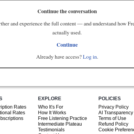
Continue the conversation
ther and experience the full content — and understand how Fr
actually used.
Continue
Already have access?
Log in
.
S
EXPLORE
POLICIES
iption Rates
Who It's For
Privacy Policy
ional Rates
How It Works
AI Transparency
ubscriptions
Free Listening Practice
Terms of Use
Intermediate Plateau
Refund Policy
Testimonials
Cookie Preferen