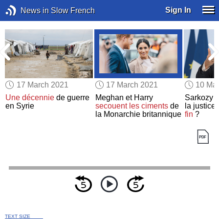
Sign In
News in Slow French
17 March 2021
17 March 2021
10 Ma
Une décennie
de guerre
Meghan et Harry
Sarkozy 
en Syrie
secouent les ciments
de
la justice 
la Monarchie britannique
fin
?
TEXT SIZE