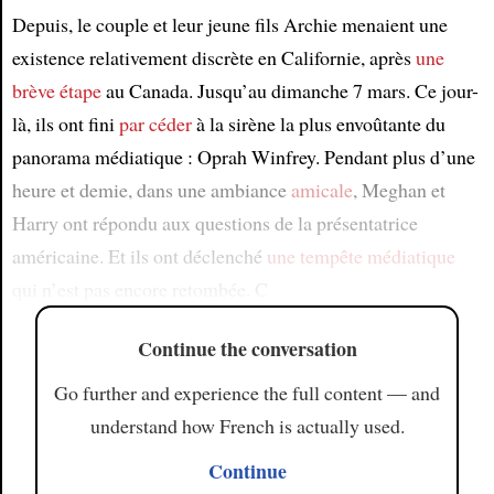
Depuis, le couple et leur jeune fils Archie menaient une
existence relativement discrète en Californie, après
une
brève étape
au Canada. Jusqu’au dimanche 7 mars. Ce jour-
là, ils ont fini
par céder
à la sirène la plus envoûtante du
panorama médiatique : Oprah Winfrey. Pendant plus d’une
heure et demie, dans une ambiance
amicale
, Meghan et
Harry ont répondu aux questions de la présentatrice
américaine. Et ils ont déclenché
une tempête médiatique
qui n’est pas encore retombée. C
Continue the conversation
Go further and experience the full content — and
understand how French is actually used.
Continue