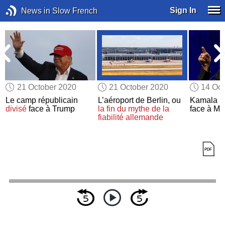
Sign In
News in Slow French
21 October 2020
21 October 2020
14 Oct
Le camp républicain
L’aéroport de Berlin, ou
Kamala H
divisé
face à Trump
la fin du mythe de la
face à Mi
fiabilité allemande