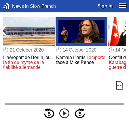
Sign In
News in Slow French
21 October 2020
14 October 2020
14 Oct
L’aéroport de Berlin, ou
Kamala Harris
l'emporte
Conflit d
la fin du mythe de la
face à Mike Pence
Karabagh
fiabilité allemande
guerre
de 