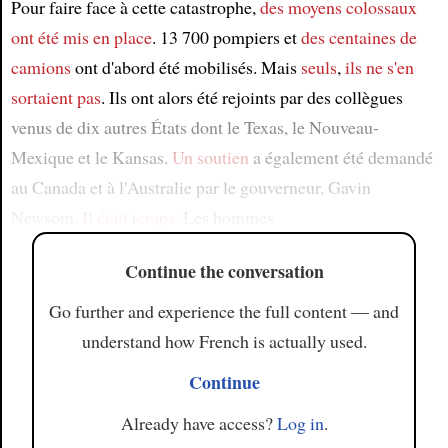
Pour faire face à cette catastrophe,
des moyens colossaux
ont été mis en place
. 13 700 pompiers et
des centaines de
camions
ont d'abord été mobilisés. Mais
seuls
,
ils ne s'en
sortaient pas
. Ils ont alors été rejoints par des collègues
venus de dix autres États dont le Texas, le Nouveau-
Mexique et le Kansas.
Un soutien
a également été demandé
au Canada et à l'Australie par le gouverneur, Gavin
Newsom.
Il était temps
. Les hommes
Continue the conversation
Go further and experience the full content — and
understand how French is actually used.
Continue
Already have access?
Log in
.