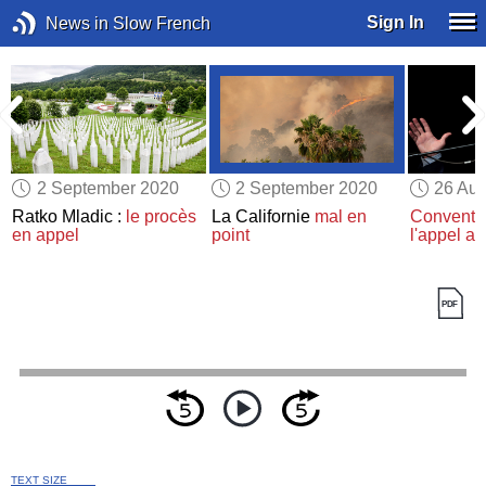
Sign In
News in Slow French
2 September 2020
2 September 2020
26 Aug
Ratko Mladic :
le procès
La Californie
mal en
Conventi
en appel
point
l'appel au
TEXT SIZE