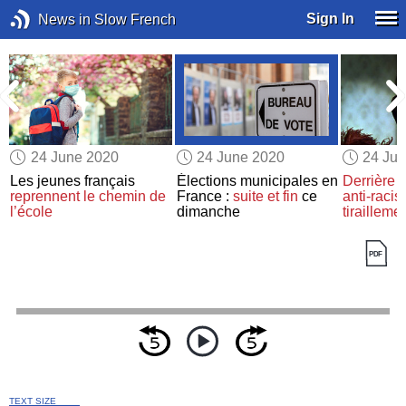
Sign In
News in Slow French
24 June 2020
24 June 2020
24 Ju
Les jeunes français
Élections municipales en
Derrière 
e
reprennent le chemin de
France :
suite et fin
ce
anti-raci
l’école
dimanche
tirailleme
TEXT SIZE