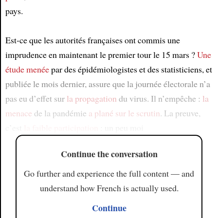
pays.
Est-ce que les autorités françaises ont commis une
imprudence en maintenant le premier tour le 15 mars ?
Une
étude
menée
par des épidémiologistes et des statisticiens, et
publiée le mois dernier, assure que la journée électorale n’a
pas eu d’effet sur
la propagation
du virus. Il n’empêche :
la
menace
de la pandémie
a plané sur le scrutin
. La preuve,
c’est
la faible participation
: un peu moi
Continue the conversation
Go further and experience the full content — and
understand how French is actually used.
Continue