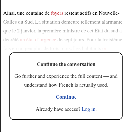
Ainsi, une centaine de
foyers
restent actifs en Nouvelle-
Galles du Sud. La situation demeure tellement alarmante
que le 2 janvier, la première ministre de cet État du sud a
décrété
un état d’urgence
de sept jours. Pour la troisième
fois en un peu plus de trois mois. Les habitants
on
Continue the conversation
Go further and experience the full content — and
understand how French is actually used.
Continue
Already have access?
Log in
.