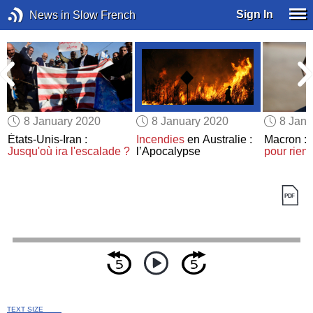
Sign In
News in Slow French
8 January 2020
8 January 2020
8 Janu
r
États-Unis-Iran :
Incendies
en Australie :
Macron :
Jusqu'où ira l'escalade ?
l’Apocalypse
pour rien
TEXT SIZE