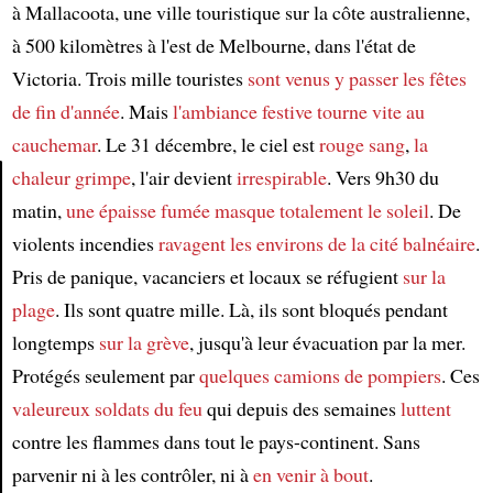
à Mallacoota, une ville touristique sur la côte australienne,
à 500 kilomètres à l'est de Melbourne, dans l'état de
Victoria. Trois mille touristes
sont venus y passer les fêtes
de fin d'année
. Mais
l'ambiance festive
tourne vite au
cauchemar
. Le 31 décembre, le ciel est
rouge sang
,
la
chaleur grimpe
, l'air devient
irrespirable
. Vers 9h30 du
matin,
une épaisse fumée
masque totalement le soleil
. De
Article
violents incendies
ravagent
les environs de la cité balnéaire
.
Pris de panique, vacanciers et locaux se réfugient
sur la
plage
. Ils sont quatre mille. Là, ils sont bloqués pendant
longtemps
sur la grève
, jusqu'à leur évacuation par la mer.
Protégés seulement par
quelques camions de pompiers
. Ces
valeureux soldats du feu
qui depuis des semaines
luttent
contre les flammes dans tout le pays-continent. Sans
parvenir ni à les contrôler, ni à
en venir à bout
.