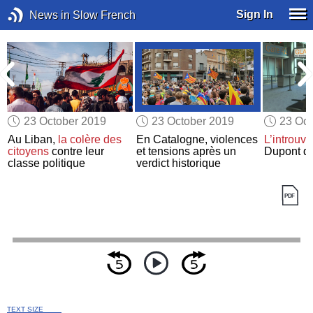
Sign In
News in Slow French
23 October 2019
23 October 2019
23 Oct
Au Liban,
la colère des
En Catalogne, violences
L’introuva
citoyens
contre leur
et tensions après un
Dupont d
classe politique
verdict historique
TEXT SIZE