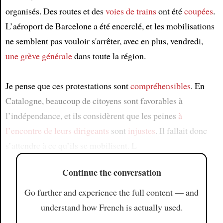
organisés. Des routes et des
voies de trains
ont été
coupées
.
L’aéroport de Barcelone a été encerclé, et les mobilisations
ne semblent pas vouloir s'arrêter, avec en plus, vendredi,
une grève générale
dans toute la région.
Je pense que ces protestations sont
compréhensibles
. En
Catalogne, beaucoup de citoyens sont favorables à
l’indépendance, et ils considèrent que les peines
à
l’encontre de leurs dirigeants
sont
injustes
. Il fallait donc
s’attendre à ce qu’ils se mobilisent. L
Continue the conversation
Go further and experience the full content — and
understand how French is actually used.