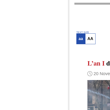
TEXT SIZE
aa
AA
L’an I
d
20 Nov