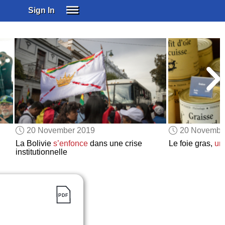
Sign In
SIGN IN
SUBSCRIBE
EDUCATIONAL LICENSES
GIFT CARDS
OTHER LANGUAGES
ABOUT US
ALEXA
20 November 2019
20 Novembe
ADJUST COLORS
La Bolivie
s’enfonce
dans une crise
Le foie gras,
un
institutionnelle