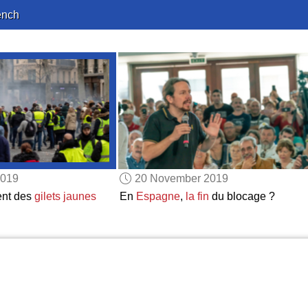
ench
2019
20 November 2019
nt des
gilets jaunes
En
Espagne
,
la fin
du blocage ?