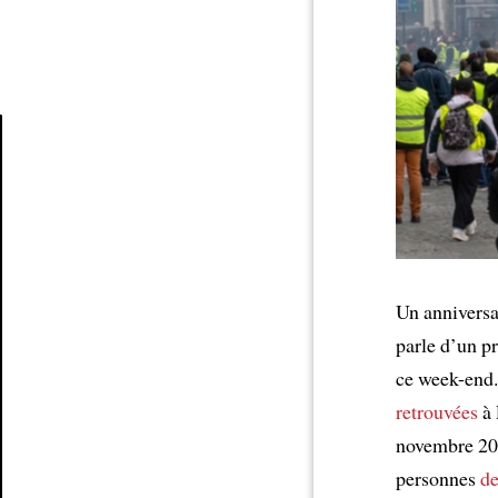
Article
Un anniversa
parle d’un p
ce week-end
retrouvées
à 
novembre 201
personnes
de