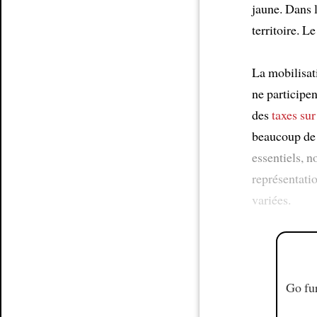
jaune. Dans l
territoire. 
La mobilisat
ne participen
des
taxes sur
beaucoup de 
essentiels, 
représentati
variées.
Go fur