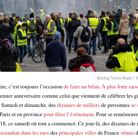
Birdog Vasile-Radu / 
ire, c’est toujours l’occasion
de faire un bilan
.
À plus forte rai
remier anniversaire comme celui que viennent de célébrer les gi
. Samedi et dimanche, des
dizaines de milliers
de personnes
se 
Paris et en province
pour fêter
l’événement
. Pour se remémorer
8, ce samedi où tout a commencé. Ce jour-là, des dizaines de m
scendent dans les rues
des
principales villes
de France
vêtues
d