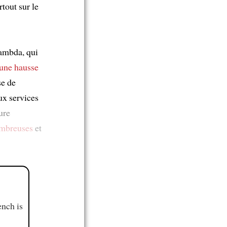
rtout sur le
ambda, qui
une hausse
se de
aux services
ure
ombreuses
et
ench is