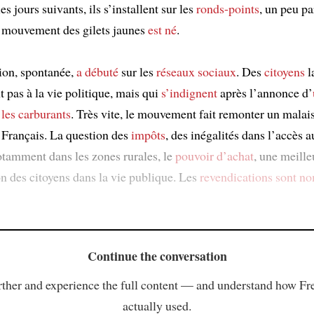
es jours suivants, ils s’installent sur les
ronds-points
, un peu pa
Le mouvement des gilets jaunes
est né
.
ion, spontanée,
a débuté
sur les
réseaux sociaux
. Des
citoyens
l
t pas à la vie politique, mais qui
s’indignent
après l’annonce d’
 les carburants
. Très vite, le mouvement fait remonter un malai
Français. La question des
impôts
, des inégalités dans l’accès 
notamment dans les zones rurales, le
pouvoir d’achat
, une meille
on des citoyens dans la vie publique. Les
revendications
sont n
Continue the conversation
ther and experience the full content — and understand how Fr
actually used.