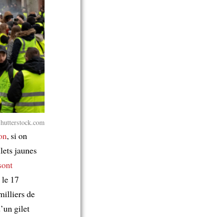
Shutterstock.com
son
, si on
lets jaunes
sont
 le 17
illiers de
’un gilet