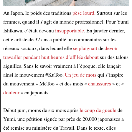
Au Japon, le poids des traditions
pèse lourd
. Surtout sur les
femmes, quand il s’agit du monde professionnel. Pour Yumi
Ishikawa, c’était devenu
insupportable
. En janvier dernier,
cette artiste de 32 ans a publié un commentaire sur les
réseaux sociaux, dans lequel elle
se plaignait
de
devoir
travailler pendant huit heures d’affilée
debout
sur des talons
aiguilles. Sans le savoir vraiment à l’époque, elle lançait
ainsi le mouvement #KuToo.
Un jeu de mots
qui s’inspire
Article
du mouvement « MeToo » et des mots «
chaussures
» et «
douleur
» en japonais.
Début juin, moins de six mois après
le coup de gueule
de
Yumi, une pétition signée par près de 20.000 japonaises a
été remise au ministère du Travail. Dans le texte, elles