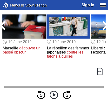
Sign In
News in Slow French
19 June 2019
19 June 2019
12 Ju
Marseille
découvre un
La rébellion des femmes
Liberté : 
passé obscur
japonaises
contre les
l'exportat
talons aiguilles