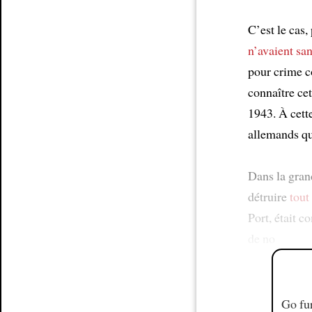
C’est le cas
n’avaient sa
pour crime c
connaître cet
1943. À cett
allemands qui
Dans la grand
détruire
tout
Port, était c
de no
Go fur