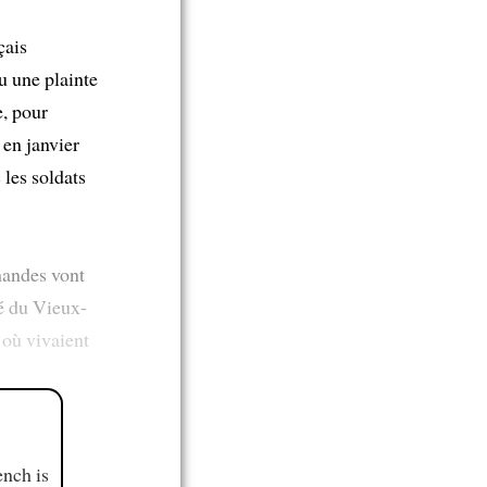
çais
lu une plainte
e, pour
 en janvier
les soldats
emandes vont
té du Vieux-
 où vivaient
ench is