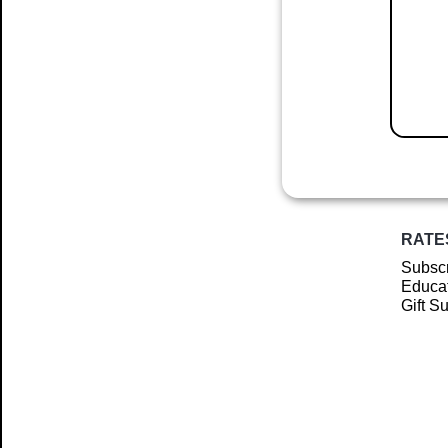
RATE
Subscr
Educat
Gift S