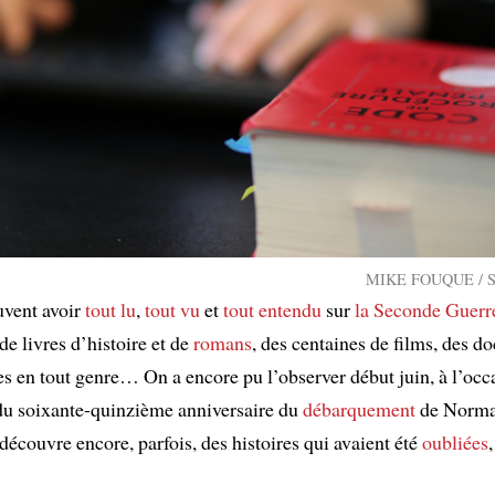
MIKE FOUQUE / Sh
uvent avoir
tout lu
,
tout vu
et
tout entendu
sur
la Seconde Guerr
de livres d’histoire et de
romans
, des centaines de films, des d
es en tout genre… On a encore pu l’observer début juin, à l’occ
u soixante-quinzième anniversaire du
débarquement
de Norma
découvre encore, parfois, des histoires qui avaient été
oubliées