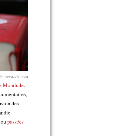
utterstock.com
e Mondiale
.
ocumentaires,
asion des
ndie.
, ou
passées