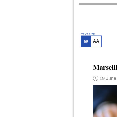
TEXT SIZE
aa
AA
Marseil
19 June