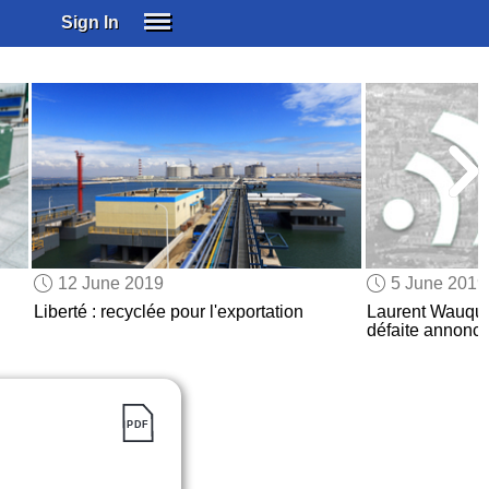
Sign In
SIGN IN
SUBSCRIBE
EDUCATIONAL LICENSES
GIFT CARDS
OTHER LANGUAGES
ABOUT US
ALEXA
12 June 2019
5 June 2019
ADJUST COLORS
Liberté : recyclée pour l'exportation
Laurent Wauqui
défaite annonc