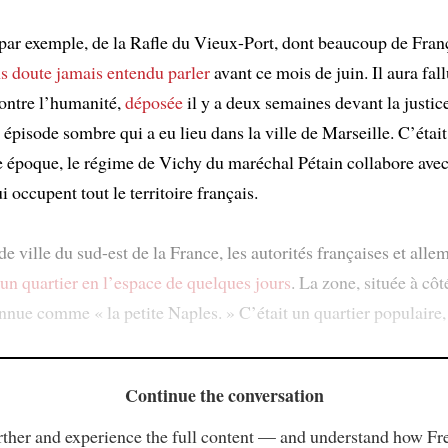
, par exemple, de la Rafle du Vieux-Port, dont beaucoup de Fran
ns doute jamais entendu parler
avant ce mois de juin. Il aura fal
ontre l’humanité,
déposée
il y a deux semaines devant la justic
 épisode sombre qui a eu lieu dans la ville de Marseille. C’était
e époque, le régime de Vichy du maréchal Pétain collabore avec 
 occupent tout le territoire français.
e ville du sud-est de la France, les autorités françaises et all
 un quartier
en l’espace de quelques jours
. La zone, située à cô
onnue comme « la petite Naples. » C’était un quartier populaire,
Continue the conversation
ther and experience the full content — and understand how Fr