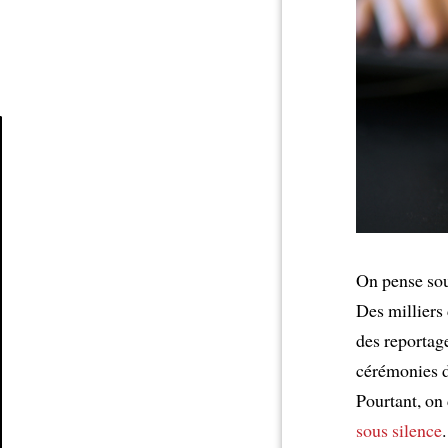
Article
On pense so
Des milliers 
des reportag
cérémonies d
Pourtant, on 
sous silence
.