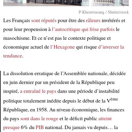
P-Kheawtasang / Shutterstock
Les Français
sont réputés
pour être des
râleurs
invétérés et
pour leur propension à
l’autocritique
qui frise parfois
le
masochisme. Et ce n’est pas le contexte politique et
économique actuel de
l’Hexagone
qui risque
d’inverser la
tendance
.
La dissolution erratique de l’Assemblée nationale, décidée
en juin dernier par un président de la République peu
Article
inspiré,
a entraîné le pays
dans une période d’instabilité
ème
politique totalement inédite depuis le début de la V
République, en 1958. Au niveau économique, les finances
du pays
sont dans le rouge
et le déficit public
atteint
presque
6% du
PIB
national. Du jamais vu depuis… la