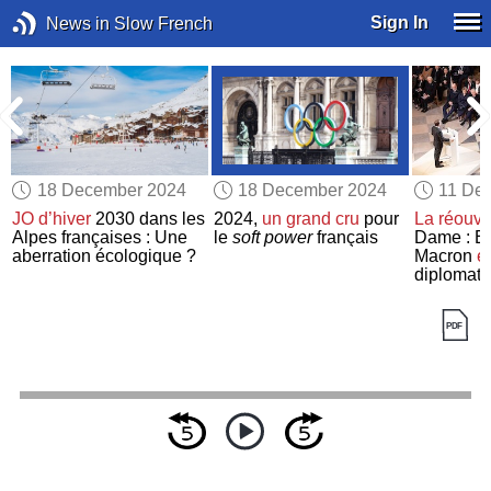
Sign In
News in Slow French
18 December 2024
18 December 2024
11 De
JO d’hiver
2030 dans les
2024,
un grand cru
pour
La réouve
Alpes françaises : Une
le
soft power
français
Dame : 
aberration écologique ?
Macron
e
diplomati