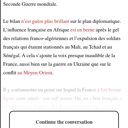
Seconde Guerre mondiale.
Le bilan
n’est guère plus brillant
sur le plan diplomatique.
L’influence française en Afrique
est en berne
après le gel
des relations franco-algériennes et l’expulsion des soldats
français qui étaient stationnés au Mali, au Tchad et au
Sénégal. À cela s’ajoute la voix presque inaudible de la
France, aussi bien sur la guerre en Ukraine que sur le
conflit
au Moyen-Orient
.
Il y a néanmoins un point sur lequel la France
a fait bonne
figure
cette année : son
soft power
. Ou, en « bon français »,
sa « puissance douce ». En d’autres termes : la
Continue the conversation