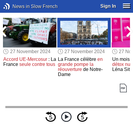
Sign In
News in Slow French
27 November 2024
27 November 2024
27 No
Accord UE-Mercosur
: La
La France célèbre
en
Un mois
France
seule contre tous
grande pompe
la
détox nu
réouverture
de Notre-
Léna Situ
Dame