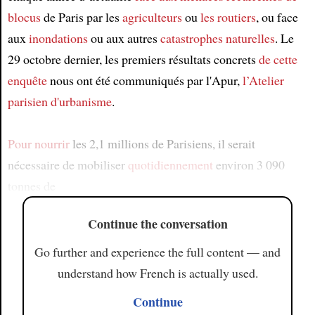
blocus
de Paris par les
agriculteurs
ou
les routiers
, ou face
aux
inondations
ou aux autres
catastrophes naturelles
. Le
29 octobre dernier, les premiers résultats concrets
de cette
enquête
nous ont été communiqués par l'Apur,
l’Atelier
parisien d'urbanisme
.
Pour nourrir
les 2,1 millions de Parisiens, il serait
nécessaire de mobiliser
quotidiennement
environ 3 090
tonnes de
Continue the conversation
Go further and experience the full content — and
understand how French is actually used.
Continue