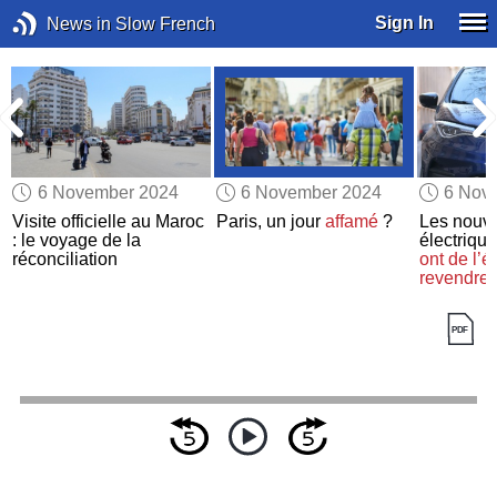
Sign In
News in Slow French
6 November 2024
6 November 2024
6 Nov
Visite officielle au Maroc
Paris, un jour
affamé
?
Les nouve
: le voyage de la
électriqu
réconciliation
ont de l’é
revendre