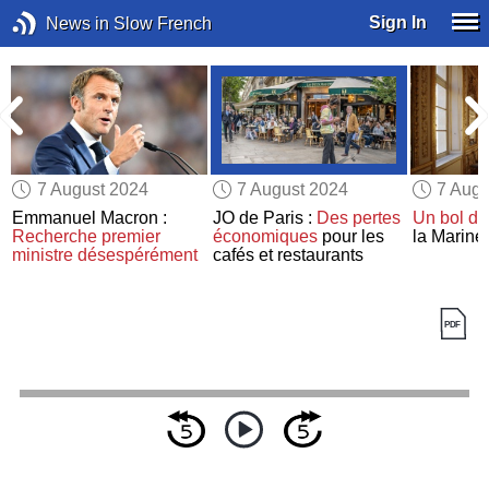
Sign In
News in Slow French
7 August 2024
7 August 2024
7 Augu
Emmanuel Macron :
JO de Paris :
Des pertes
Un bol d’a
Recherche premier
économiques
pour les
la Marine
ministre désespérément
cafés et restaurants