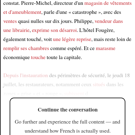
constat. Pierre-Michel, directeur d'un
magasin de vêtements
et d'ameublement
, parle d'une « catastrophe », avec des
ventes
quasi nulles sur dix jours. Philippe,
vendeur dans
une librairie
,
exprime
son désarroi
. L'hôtel Fougère,
également touché, voit
une légère reprise
, mais reste loin de
remplir ses chambres
comme espéré. Et ce
marasme
économique
touche
toute la capitale.
Depuis l'instauration
des périmètres de sécurité, le jeudi 18
juillet, les restaurateurs, notamment ceux
situés
dans les
zones « grise » et « rouge »,
subissent
d
Continue the conversation
Go further and experience the full content — and
understand how French is actually used.