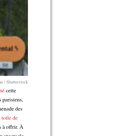
n / Shutterstock
iné
cette
 parisiens,
menade des
 toile de
à offrir. À
n spectacle