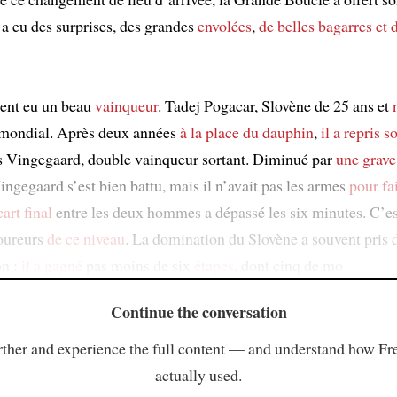
y a eu des surprises, des grandes
envolées
,
de belles bagarres
et 
ment eu un beau
vainqueur
. Tadej Pogacar, Slovène de 25 ans et
 mondial. Après deux années
à la place du dauphin
,
il a repris s
 Vingegaard, double vainqueur sortant. Diminué par
une grave
ngegaard s’est bien battu, mais il n’avait pas les armes
pour fa
art final
entre les deux hommes a dépassé les six minutes. C’e
oureurs
de ce niveau
. La domination du Slovène a souvent pris d
on :
il a gagné
pas moins de six
étapes
, dont cinq de mo
Continue the conversation
ther and experience the full content — and understand how Fr
actually used.