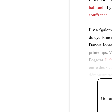
habituel
. Il 
souffrance
.
Il y a égale
du cyclisme
Danois Jonas
printemps, Vi
Pogacar.
L’éc
entre deux c
démonstrati
Go fur