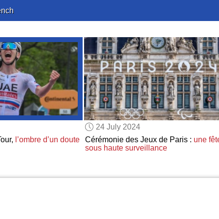
ench
24 July 2024
Tour,
l’ombre d’un doute
Cérémonie des Jeux de Paris :
une fêt
sous haute surveillance