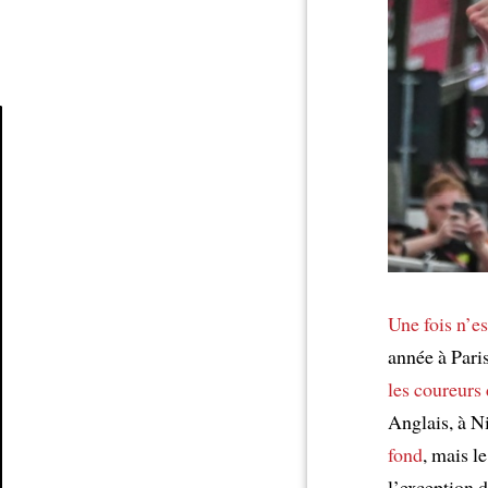
Article
Une fois n’e
année à Pari
les coureurs
Anglais, à N
fond
, mais l
l’exception 