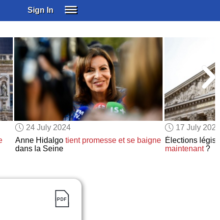
Sign In
SIGN IN
SUBSCRIBE
EDUCATIONAL LICENSES
GIFT CARDS
OTHER LANGUAGES
ABOUT US
ALEXA
24 July 2024
17 July 202
ADJUST COLORS
e
Anne Hidalgo
tient promesse
et se baigne
Élections légis
dans la Seine
maintenant
?