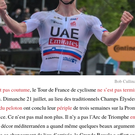
Bob Cullina
st pas coutume
, le Tour de France de cyclisme
ne s’est pas term
s. Dimanche 21 juillet, au lieu des traditionnels Champs Élysées
 du peloton
ont conclu leur
périple
de trois semaines sur la Pro
ice. Ce n’est pas mal non plus. Il n’y a pas l’Arc de Triomphe
en
e décor méditerranéen a quand même quelques beaux arguments 
de ce changement de lieu d’arrivée, la Grande Boucle a offert so