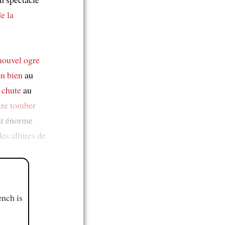
de la
nouvel ogre
on bien
au
 chute
au
ire tomber
st énorme
es allures de
ench is