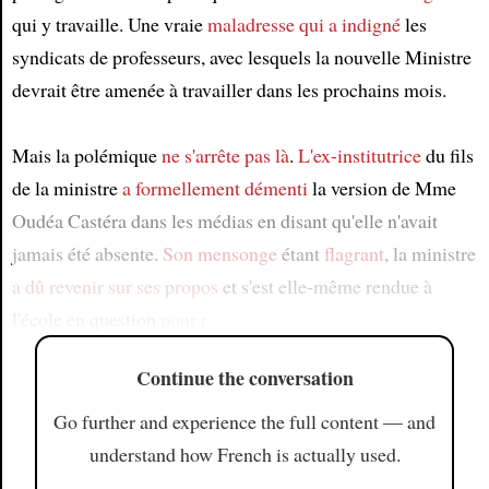
qui y travaille. Une vraie
maladresse
qui a indigné
les
syndicats de professeurs, avec lesquels la nouvelle Ministre
devrait être amenée à travailler dans les prochains mois.
Mais la polémique
ne s'arrête pas là
.
L'ex-institutrice
du fils
de la ministre
a formellement démenti
la version de Mme
Oudéa Castéra dans les médias en disant qu'elle n'avait
jamais été absente.
Son mensonge
étant
flagrant
, la ministre
a dû revenir
sur ses propos
et s'est elle-même rendue à
l'école en question
pour r
Continue the conversation
Go further and experience the full content — and
understand how French is actually used.