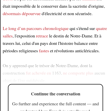
était impossible de le conserver dans la sacristie d'origine,
désormais dépourvue
d'électricité et non sécurisée.
Le long d’un parcours chronologique
qui s'étend sur
quatre
salles
, l'exposition
retrace
le destin de Notre-Dame. Et à
travers lui, celui d'un pays dont l'histoire balance entre
périodes religieuses
fastes
et révolutions anticléricales.
On y apprend que le trésor de Notre-Dame, dont la
construction
fut achevée en
1163,
ne comporte plus
aucun
objet de l'ère médiévale.
Continue the conversation
Go further and experience the full content — and