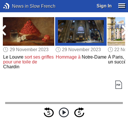
Sign In
News in Slow French
29 November 2023
29 November 2023
22 No
Le Louvre
sort ses griffes
Hommage à
Notre-Dame
À Paris, l
pour une toile de
un succès
Chardin