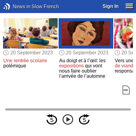
Sign In
News in Slow French
20 September 2023
20 September 2023
20 Se
Une rentrée scolaire
Au doigt et à l’œil: les
Vers une
polémique
expositions
qui vont
de viande
nous faire oublier
responsa
l'arrivée de l’automne