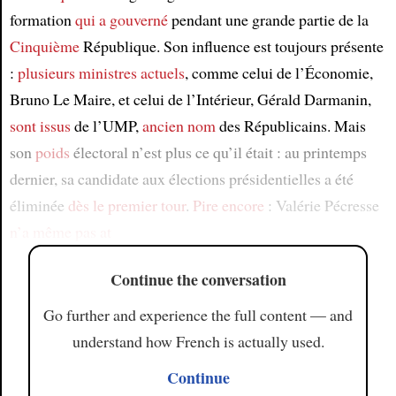
formation
qui a gouverné
pendant une grande partie de la
Cinquième
République. Son influence est toujours présente
:
plusieurs ministres actuels
, comme celui de l’Économie,
Bruno Le Maire, et celui de l’Intérieur, Gérald Darmanin,
sont issus
de l’UMP,
ancien nom
des Républicains. Mais
son
poids
électoral n’est plus ce qu’il était : au printemps
dernier, sa candidate aux élections présidentielles a été
éliminée
dès le premier tour
.
Pire encore
: Valérie Pécresse
n’a même pas at
Continue the conversation
Go further and experience the full content — and
understand how French is actually used.
Continue