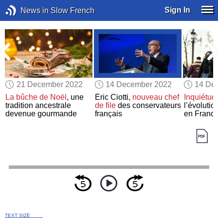
Sign In
News in Slow French
21 December 2022
14 December 2022
14 De
La bûche de Noël
, une
Éric Ciotti,
nouveau chef
Inquiétud
tradition ancestrale
de file
des conservateurs
l’évoluti
devenue gourmande
français
en Franc
TEXT SIZE