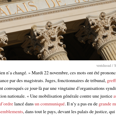
ventdusud / 
rien n’a changé. » Mardi 22 novembre, ces mots ont été pronon
ance par des magistrats. Juges, fonctionnaires de tribunal,
greff
nt convoqués ce jour-là par une vingtaine d’organisations syndi
tion nationale. « Une mobilisation générale contre une justice
a
 d’ordre
lancé dans
un communiqué
. Il n’y a pas eu de
grande m
ssemblements
, dans tout le pays, devant les palais de justice, qui