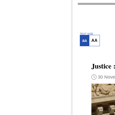
TEXT SIZE
aa
AA
Justice 
30 Nov