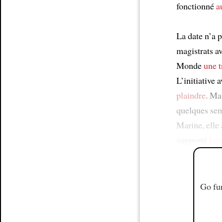
fonctionné
a
La date n’a p
magistrats a
Monde
une t
L’initiative 
plaindre
. Ma
quelques sema
Marine, elle 
supporté
la 
Go fur