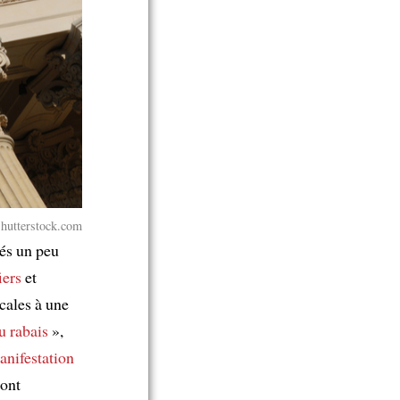
Shutterstock.com
cés un peu
iers
et
cales à une
u rabais
»,
anifestation
 ont