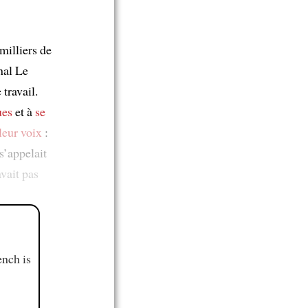
milliers de
rnal Le
travail.
ues
et à
se
leur voix
:
s’appelait
avait pas
ench is