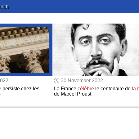
ench
2022
30 November 2022
e
persiste chez les
La France
célèbre
le centenaire de
la 
s
de Marcel Proust