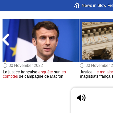
News in Slow Fr
30 November 2022
30 November 
La justice française
enquête
sur
les
Justice :
le malais
comptes
de campagne de Macron
magistrats françai