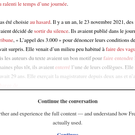
u ralenti
le temps d’une journée
.
as été choisie
au hasard
. Il y a un an, le 23 novembre 2021, des 
vaient décidé de
sortir du silence
. Ils avaient publié dans le jou
ribune
, « L’appel des 3.000 » pour dénoncer leurs conditions de 
avait surpris. Elle venait d’un milieu peu habitué à
faire des vag
is les auteurs du texte avaient un bon motif pour
faire entendre 
ines plus tôt, ils avaient
enterré
l’une de leurs collègues. Elle 
avait 29 ans. Elle exerçait la magistrature depuis deux ans et n’
charge de
Continue the conversation
ther and experience the full content — and understand how Fr
actually used.
Continue