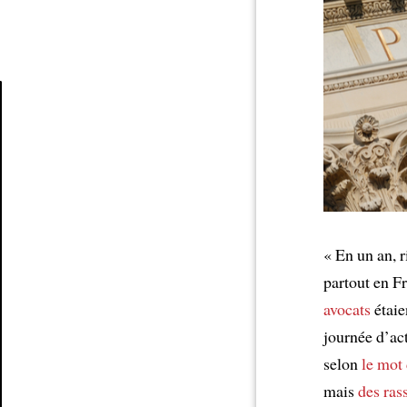
Article
« En un an, 
partout en Fr
avocats
étaie
journée d’ac
selon
le mot
mais
des ra