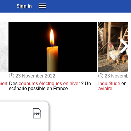
Sign In
SIGN IN
SUBSCRIBE
EDUCATIONAL LICENSES
GIFT CARDS
OTHER LANGUAGES
ABOUT US
ALEXA
23 November 2022
23 Novembe
ADJUST COLORS
mort
Des
coupures électriques
en hiver
? Un
Inquiétude
en F
scénario possible en France
aviaire