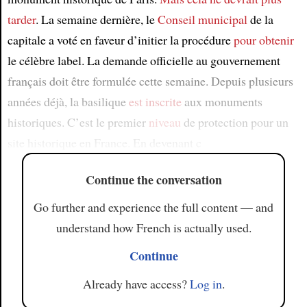
tarder
. La semaine dernière, le
Conseil municipal
de la
capitale a voté en faveur d’initier la procédure
pour obtenir
le célèbre label. La demande officielle au gouvernement
français doit être formulée cette semaine. Depuis plusieurs
années déjà, la basilique
est inscrite
aux monuments
historiques. C’est le premier
niveau
de protection pour un
site historique en France. En devenant c
Continue the conversation
Go further and experience the full content — and
understand how French is actually used.
Continue
Already have access?
Log in
.