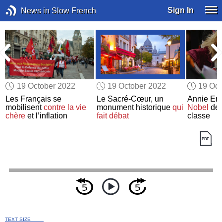
Sign In
News in Slow French
19 October 2022
19 October 2022
19 Oct
r
Les Français se
Le Sacré-Cœur, un
Annie Er
mobilisent
contre la vie
monument historique
qui
Nobel
de 
chère
et l’inflation
fait débat
classe
TEXT SIZE