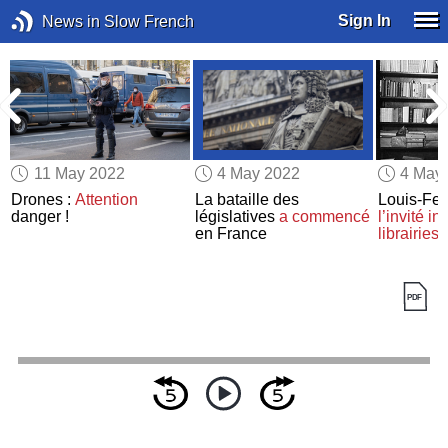
Sign In
News in Slow French
11 May 2022
4 May 2022
4 May
Drones :
Attention
La bataille des
Louis-Fer
danger !
législatives
a commencé
l’invité i
en France
librairies