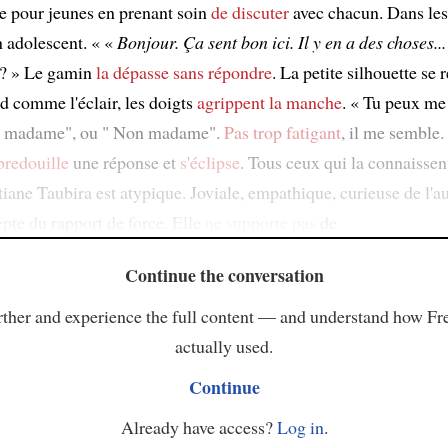
re pour jeunes en prenant soin
de discuter
avec chacun. Dans les
 adolescent. « «
Bonjour. Ça sent bon ici. Il y en a des choses..
? » Le gamin
la dépasse
sans répondre
. La petite silhouette se 
d comme l'éclair, les doigts
agrippent la manche
. « Tu peux me
i madame", ou " Non madame".
Pas trop fatigant
, il me semble.
bredouille
une réponse et
s'éclipse
. Tous ceux qui la connaissen
tiane Taubira est atypique. Joviale, empathique, curieuse de l'aut
pte du rapport de force. Elle
ne supporte pas
de
Continue the conversation
ther and experience the full content — and understand how Fr
actually used.
Continue
Already have access?
Log in
.