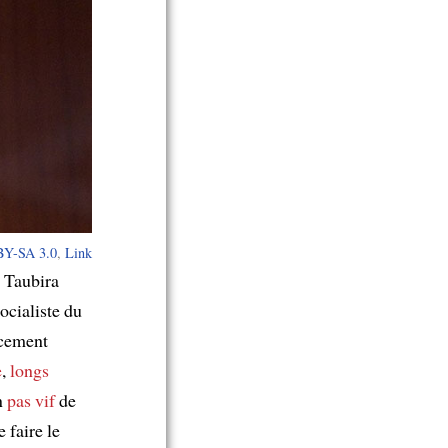
Y-SA 3.0
,
Link
e Taubira
ocialiste du
acement
e
,
longs
un
pas vif
de
 faire le