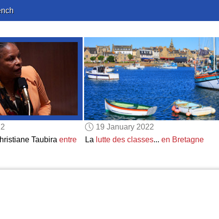
ench
22
19 January 2022
Christiane Taubira
entre
La
lutte des classes
...
en Bretagne