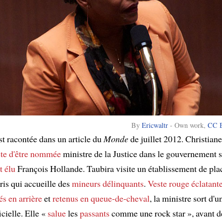
By
Ericwaltr
-
Own work
,
CC B
st racontée dans un article du
Monde
de juillet 2012. Christian
uste d'être nommée
ministre de la Justice dans le gouvernement s
t élu
François Hollande. Taubira visite un établissement de pl
ris qui accueille des
mineurs délinquants
.
Veste rouge éclatant
és
en arrière
et
retenus en queue-de-cheval
, la ministre sort d'
icielle. Elle «
salue
les
passants
comme une rock star », avant de