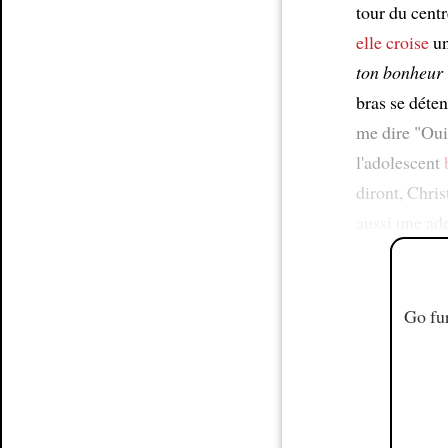
tour du cent
elle croise
un
ton bonheur
bras se déten
me dire "Ou
l'adolescent
diront, Chris
aussi une ade
Go fur