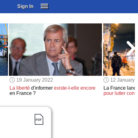
Sign In
SIGN IN
SUBSCRIBE
EDUCATIONAL LICENSES
GIFT CARDS
OTHER LANGUAGES
ABOUT US
ALEXA
19 January 2022
12 January 
ADJUST COLORS
La liberté
d'informer
existe-t-elle encore
La France lance
en France ?
pour lutter
contr