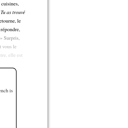
 cuisines,
. Tu as trouvé
retourne, le
 répondre,
 » Surpris,
t vous le
re, elle est
ench is