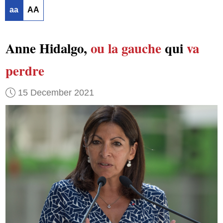
aa
AA
Anne Hidalgo,
ou la gauche
qui
va
perdre
15 December 2021