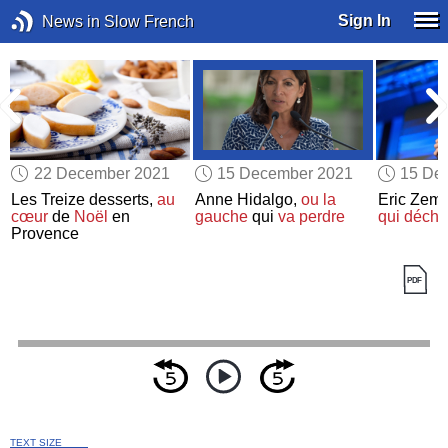
Sign In
News in Slow French
22 December 2021
15 December 2021
15 De
Les Treize desserts,
au
Anne Hidalgo,
ou la
Eric Zem
cœur
de
Noël
en
gauche
qui
va perdre
qui déchi
Provence
TEXT SIZE