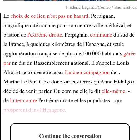
Frederic Legrand/Comeo / Shutterstock
Le
choix de ce lieu
n'est pas un hasard
. Perpignan,
magnifique cité connue pour son centre-ville médiéval, et
Article
bastion de
l'extrême droite
. Perpignan,
commune
du sud de
la France, à quelques kilomètres de l'Espagne, et seule
agglomération française de plus de 100 000 habitants
gérée
par
un élu du Rassemblement national. Il s'appelle Louis
Aliot et se trouve être aussi
l'ancien compagnon
de...
Marine Le Pen. C'est donc sur ces terres qu'Anne Hidalgo a
décidé de venir parler. Ou comme elle le dit
elle-même
, «
de
lutter contre
l'extrême droite et les populistes » qui
prospèrent dans l'Hexagone
.
Continue the conversation