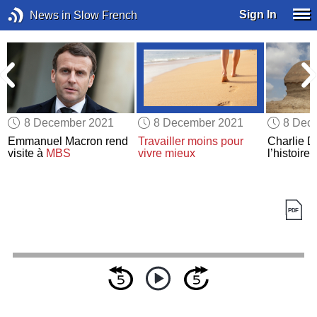
Sign In
News in Slow French
8 December 2021
8 December 2021
8 Dec
Emmanuel Macron rend
Travailler moins
pour
Charlie 
visite à
MBS
vivre mieux
l’histoire