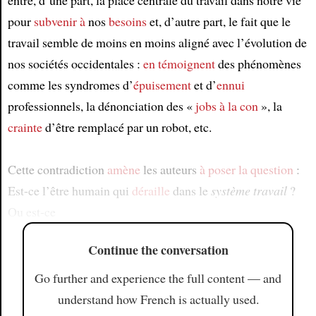
entre, d’une part, la place centrale du travail dans notre vie
pour
subvenir à
nos
besoins
et, d’autre part, le fait que le
travail semble de moins en moins aligné avec l’évolution de
nos sociétés occidentales :
en témoignent
des phénomènes
comme les syndromes d’
épuisement
et d’
ennui
professionnels, la dénonciation des «
jobs à la con
», la
crainte
d’être remplacé par un robot, etc.
Cette contradiction
amène
les auteurs
à poser la question
:
Est-ce l’être humain qui
déraille
dans le
système travail
?
Ou est-ce
Continue the conversation
Go further and experience the full content — and
understand how French is actually used.