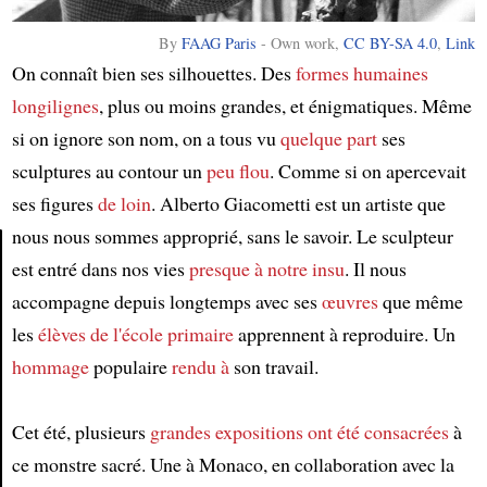
By
FAAG Paris
-
Own work
,
CC BY-SA 4.0
,
Link
On connaît bien ses silhouettes. Des
formes humaines
longilignes
, plus ou moins grandes, et énigmatiques. Même
si on ignore son nom, on a tous vu
quelque part
ses
sculptures au contour un
peu flou
. Comme si on apercevait
ses figures
de loin
. Alberto Giacometti est un artiste que
nous nous sommes approprié, sans le savoir. Le sculpteur
est entré dans nos vies
presque à notre insu
. Il nous
Article
accompagne depuis longtemps avec ses
œuvres
que même
les
élèves de l'école primaire
apprennent à reproduire. Un
hommage
populaire
rendu à
son travail.
Cet été, plusieurs
grandes expositions ont été consacrées
à
ce monstre sacré. Une à Monaco, en collaboration avec la