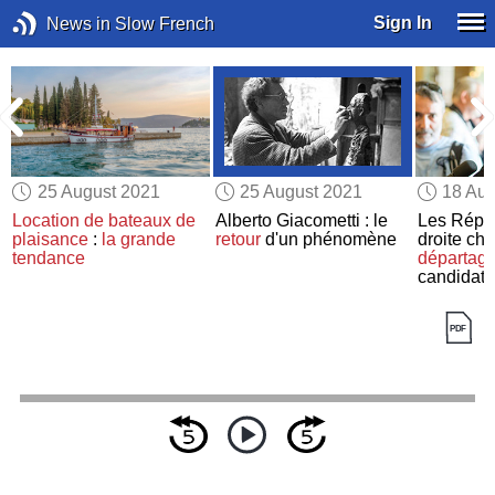
Sign In
News in Slow French
25 August 2021
25 August 2021
18 Aug
a
Location de bateaux de
Alberto Giacometti : le
Les Répub
plaisance
:
la grande
retour
d'un phénomène
droite ch
tendance
départage
candidats