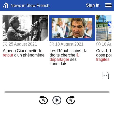
Sign In
News in Slow French
25 August 2021
18 August 2021
18 Aug
Alberto Giacometti : le
Les Républicains : la
Covid : U
retour
d'un phénomène
droite cherche
à
dose pour
départager
ses
fragiles
candidats