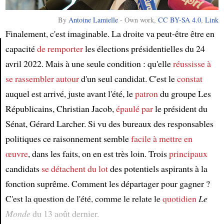
By
Antoine Lamielle
-
Own work
,
CC BY-SA 4.0
,
Link
Finalement, c'est imaginable. La droite va peut-être être en
capacité
de remporter
les élections présidentielles du 24
avril 2022. Mais à une seule condition : qu'elle
réussisse
à
Article
se rassembler autour
d'un seul candidat. C'est le
constat
auquel est arrivé, juste avant l'été, le
patron
du groupe Les
Républicains, Christian Jacob,
épaulé par
le président du
Sénat, Gérard Larcher. Si vu des bureaux des responsables
politiques ce raisonnement semble
facile à mettre en
œuvre
, dans les faits, on en est très loin. Trois
principaux
candidats
se détachent du lot
des potentiels aspirants à la
fonction suprême. Comment les départager pour gagner ?
C'est la question de l'été, comme le relate le
quotidien
Le
Monde
du 13 août dernier.