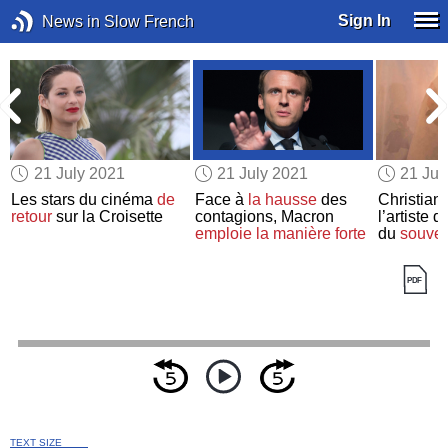
Sign In
News in Slow French
21 July 2021
21 July 2021
21 Jul
Les stars du cinéma
de
Face à
la hausse
des
Christian 
retour
sur la Croisette
contagions, Macron
l’artiste 
emploie la manière forte
du
souven
TEXT SIZE