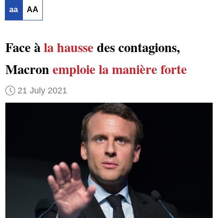
aa
AA
Face à
la hausse
des contagions,
Macron
emploie la manière forte
21 July 2021