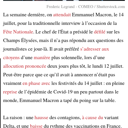
Frederic Legrand - COMEO / Shutterstock.com
La semaine dernière, on
attendait
Emmanuel Macron, le 14
juillet, pour la traditionnelle interview à l’occasion de la
Fête Nationale
. Le chef de l'État a présidé le
défilé
sur les
Champs Élysées, mais il n’a pas répondu aux questions des
journalistes ce jour-là. Il avait préféré
s’adresser aux
citoyens
d’une
manière
plus solennelle, lors d’une
allocution
prononcée
deux jours plus tôt, le lundi 12 juillet.
Peut-être parce que ce qu’il avait à annoncer n’était pas
Article
vraiment
en phase avec
les festivités du 14 juillet : en pleine
reprise
de l’épidémie de Covid-19 un peu partout dans le
monde, Emmanuel Macron a tapé du poing sur la table.
La raison : une
hausse
des contagions,
à cause du
variant
Delta, et une
baisse
du rythme des vaccinations en France.