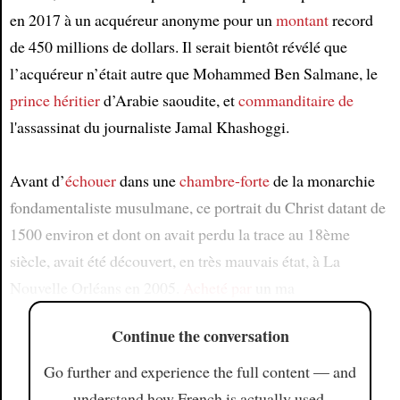
en 2017 à un acquéreur anonyme pour un
montant
record
de 450 millions de dollars. Il serait bientôt révélé que
l’acquéreur n’était autre que Mohammed Ben Salmane, le
prince héritier
d’Arabie saoudite, et
commanditaire de
l'assassinat du journaliste Jamal Khashoggi.
Avant d’
échouer
dans une
chambre-forte
de la monarchie
fondamentaliste musulmane, ce portrait du Christ datant de
1500 environ et dont on avait perdu la trace au 18ème
siècle, avait été découvert, en très mauvais état, à La
Nouvelle Orléans en 2005.
Acheté par
un ma
Continue the conversation
Go further and experience the full content — and
understand how French is actually used.