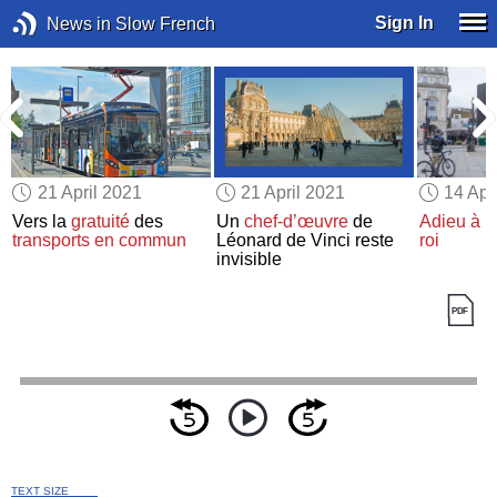
Sign In
News in Slow French
21 April 2021
21 April 2021
14 Apr
Vers la
gratuité
des
Un
chef-d’œuvre
de
Adieu à u
transports en commun
Léonard de Vinci reste
roi
invisible
TEXT SIZE