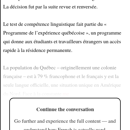
La décision fut par la suite revue et renversée.
Le test de compétence linguistique fait partie du «
Programme de l’expérience québécoise », un programme
qui donne aux étudiants et travailleurs étrangers un accès
rapide à la résidence permanente.
La population du Québec – originellement une colonie
française – est à 79 % francophone et le français y est la
seule langue officielle, une situation unique en Amérique
du Nord. Face à la constante
me
Continue the conversation
Go further and experience the full content — and
understand how French is actually used.