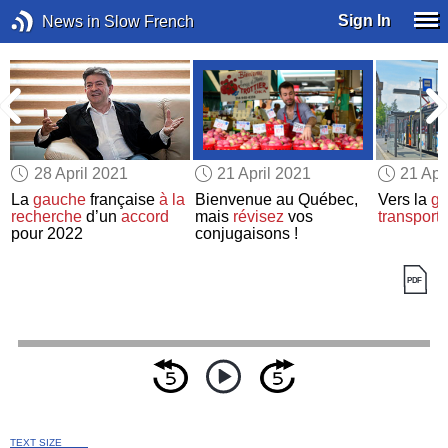
Sign In
News in Slow French
28 April 2021
21 April 2021
21 Apr
La
gauche
française
à la
Bienvenue au Québec,
Vers la
gr
recherche
d’un
accord
mais
révisez
vos
transpor
pour 2022
conjugaisons !
TEXT SIZE