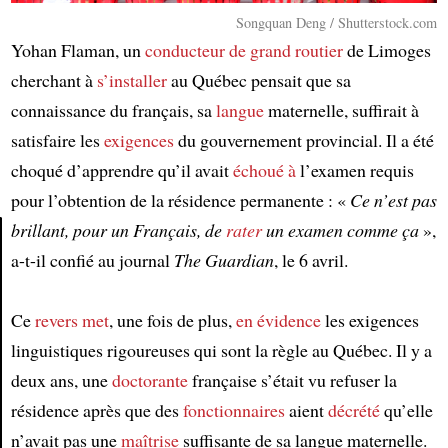
Songquan Deng / Shutterstock.com
Yohan Flaman, un
conducteur de grand routier
de Limoges
cherchant à
s’installer
au Québec pensait que sa
connaissance du français, sa
langue
maternelle, suffirait à
satisfaire les
exigences
du gouvernement provincial. Il a été
choqué d’apprendre qu’il avait
échoué à
l’examen requis
pour l’obtention de la résidence permanente : «
Ce n’est pas
brillant, pour un Français, de
rater
un examen comme ça
»,
a-t-il confié au journal
The Guardian
, le 6 avril.
Article
Ce
revers
met
, une fois de plus,
en évidence
les exigences
linguistiques rigoureuses qui sont la règle au Québec. Il y a
deux ans, une
doctorante
française s’était vu refuser la
résidence après que des
fonctionnaires
aient
décrété
qu’elle
n’avait pas une
maîtrise
suffisante de sa langue maternelle.