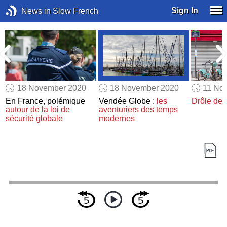
Sign In
News in Slow French
18 November 2020
18 November 2020
11 No
En France, polémique
Vendée Globe :
les
Drôle de 
autour de la loi de
aventuriers des temps
sécurité globale
modernes