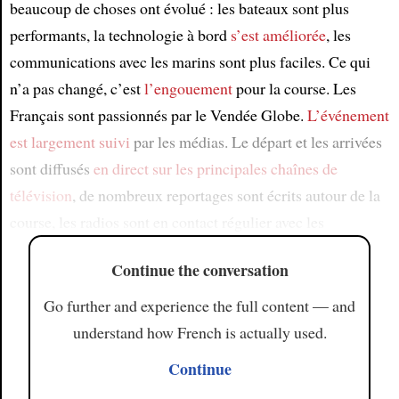
beaucoup de choses ont évolué : les bateaux sont plus
performants, la technologie à bord
s’est améliorée
, les
communications avec les marins sont plus faciles. Ce qui
n’a pas changé, c’est
l’engouement
pour la course. Les
Français sont passionnés par le Vendée Globe.
L’événement
est largement suivi
par les médias. Le départ et les arrivées
sont diffusés
en direct
sur les principales chaînes de
télévision
, de nombreux reportages sont écrits autour de la
course, les radios sont en contact régulier avec les
Continue the conversation
Go further and experience the full content — and
understand how French is actually used.
Continue