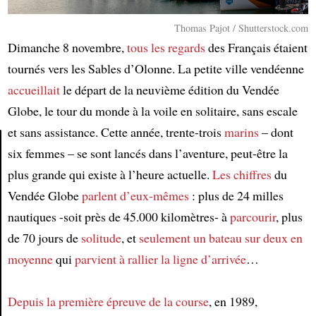
Thomas Pajot / Shutterstock.com
Dimanche 8 novembre,
tous les regards
des Français étaient
tournés vers les Sables d’Olonne. La petite ville vendéenne
accueillait
le départ de la neuvième édition du Vendée
Globe, le tour du monde à la voile en solitaire, sans escale
et sans assistance. Cette année, trente-trois
marins
– dont
six femmes – se sont lancés dans l’aventure, peut-être la
Article
plus grande qui existe à l’heure actuelle.
Les chiffres
du
Vendée Globe
parlent d’eux-mêmes
: plus de 24 milles
nautiques -soit près de 45.000 kilomètres- à
parcourir
, plus
de 70 jours de
solitude
, et
seulement un bateau sur deux en
moyenne
qui
parvient à rallier la ligne d’arrivée
…
Depuis la première épreuve de la course
, en 1989,