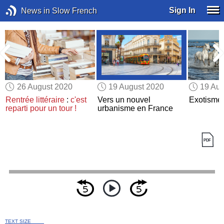
Sign In
News in Slow French
26 August 2020
19 August 2020
19 Aug
Rentrée littéraire
:
c'est
Vers un nouvel
Exotisme 
reparti pour un tour !
urbanisme en France
TEXT SIZE