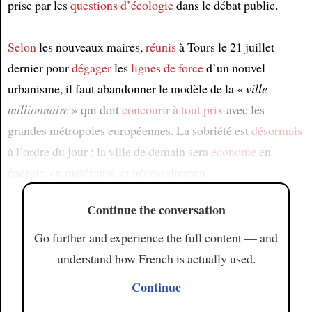
prise par les
questions
d’écologie
dans le débat public.
Selon
les nouveaux maires,
réunis
à Tours le 21 juillet
dernier pour
dégager
les
lignes de force
d’un nouvel
urbanisme, il faut abandonner le modèle de la «
ville
millionnaire
» qui doit
concourir
à tout prix
avec les
grandes métropoles européennes. La sobriété est
désormais
à l’ordre du jour : la ville de demain sera
économe
en
énergie, en matériaux, et nécessairemen
Continue the conversation
Go further and experience the full content — and
understand how French is actually used.
Continue