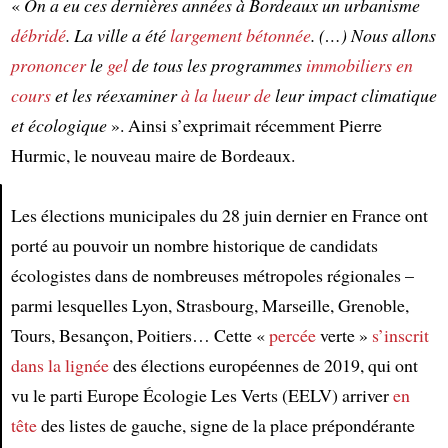
«
On a eu ces dernières années à Bordeaux un urbanisme
débridé
. La ville a été
largement bétonnée
. (…) Nous allons
prononcer
le
gel
de tous les programmes
immobiliers
en
cours
et les réexaminer
à la lueur de
leur impact climatique
et écologique
». Ainsi s’exprimait récemment Pierre
Hurmic, le nouveau maire de Bordeaux.
Les élections municipales du 28 juin dernier en France ont
porté au pouvoir un nombre historique de candidats
Article
écologistes dans de nombreuses métropoles régionales –
parmi lesquelles Lyon, Strasbourg, Marseille, Grenoble,
Tours, Besançon, Poitiers… Cette «
percée
verte »
s’inscrit
dans la lignée
des élections européennes de 2019, qui ont
vu le parti Europe Écologie Les Verts (EELV) arriver
en
tête
des listes de gauche, signe de la place prépondérante