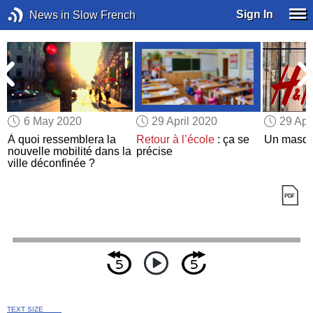
Sign In
News in Slow French
6 May 2020
29 April 2020
29 Apr
À quoi ressemblera la
Retour à l’école
: ça se
Un masq
nouvelle mobilité dans la
précise
ville déconfinée ?
TEXT SIZE