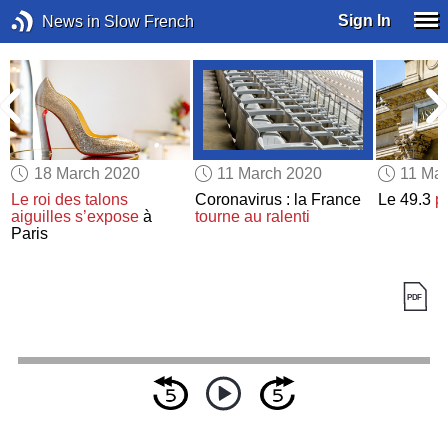
Sign In
News in Slow French
18 March 2020
11 March 2020
11 Ma
Le roi des talons
Coronavirus : la France
Le 49.3
po
aiguilles
s’expose
à
tourne au ralenti
Paris